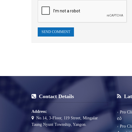
SEND COMMENT
Contact Details
Lat
Address:
Pro Cl
No.14, 3-Floor, 119 Street, Mingalar
လဲ
Taung Nyunt Township, Yangon.
Pro Cl