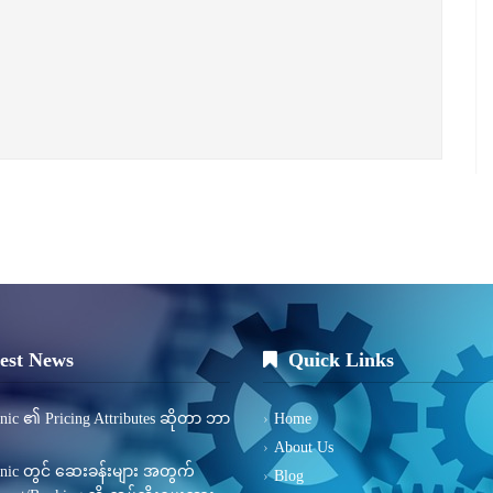
est News
Quick Links
inic ၏ Pricing Attributes ဆိုတာ ဘာ
Home
About Us
inic တွင် ဆေးခန်းများ အတွက်
Blog