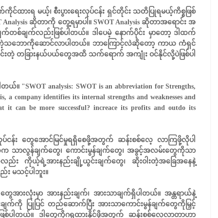
င်ထားရ မယ့်၊ စီးပွားရေးလုပ်ငန်း ရှင်တိုင်း သတိပြုရမယ့်ကိစ္စဖြစ်
 Analysis ဆိုတာကို တွေ့ရမှာပါ။ SWOT Analysis ဆိုတာအရောင်း အ
ချက်တစ်ချက်လည်းဖြစ်ပါတယ်။ ဒါပေမဲ့ နောက်ပိုင်း မှာတော့ ဒါထက်
က် တဲ့သဘောကိုဆောင်လာပါတယ်။ ဘာကြောင့်လဲဆိုတော့ ကာယ ကံရှင်
်းတဲ့ တခြားနယ်ပယ်တွေအထိ သက်ရောက် အကျုံး ဝင်နိုင်လို့ပဲဖြစ်ပါ
င့်ပါတယ်။ "SWOT analysis: SWOT is an abbreviation for Strengths,
, a company identifies its internal strengths and weaknesses and
at it can be more successful? increace its profits and outdo its
လုပ်ငန်း တွေအောင်မြင်မှုရရှိစေဖို့အတွက် ဆန်းစစ်လေ့ လာကြဖို့လိုပါ
်က သာလွန်ချက်တွေ၊ ကောင်းမွန်ချက်တွေ၊ အခွင့်အလမ်းတွေကိုသာ
ည်း ကိုယ့်ရဲ့အားနည်းချို့ယွင်းချက်တွေ၊ ဆိုးဝါးတဲ့အခြေအနေနဲ့
လည်း မသင့်ပါဘူး။
်း တွေအားလုံးမှာ အားနည်းချက်၊ အားသာချက်ရှိပါတယ်။ အန္တရာယ်နဲ့
ျက်ကို ပြုပြင် တည်ဆောက်ပြီး အားသာကောင်းမွန်ချက်တွေကိုမြှင့်
ြစ်ပါတယ်။ ဒါတွေကိုဂရုထားနိုင်ဖို့အတွက် ဆန်းစစ်လေ့လာတာဟာ