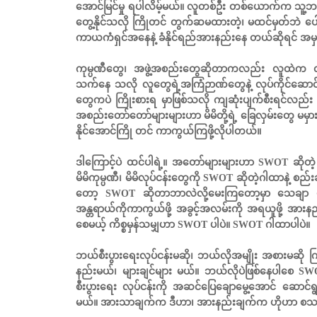
အောင်မြင်မှု ရပါလိမ့်မယ်။ လူတစ်ဦး တစ်ယောက်က သူ့ဘ
တွေ့နိုင်သလို ကြိုတင် တွက်ဆမထားတဲ့၊ မထင်မှတ်ဘဲ ပေါ
ကာယကံရှင်အနေနဲ့ ခံနိုင်ရည်အားနည်းနေ တယ်ဆိုရင် အ
ကုမ္ပဏီတွေ၊ အဖွဲ့အစည်းတွေဆိုတာကလည်း လူထဲက လူ
သက်နေ သလို လူတွေရဲ့အကြံဉာဏ်တွေနဲ့ လုပ်ကိုင်ဆောင်ရ
တွေကပဲ ကြိုးစားရ မှာဖြစ်သလို ကျဆုံးပျက်စီးရင်လည်း အ
အစည်းတော်တော်များများဟာ မိမိတို့ရဲ့ ခြေလှမ်းတွေ မမ
နိုင်အောင်ကြို တင် ကာကွယ်ကြဖို့လိုပါတယ်။
ဒါကြောင့်ပဲ ထင်ပါရဲ့။ အတော်များများဟာ SWOT ဆိ
မိမိကုမ္ပဏီ၊ မိမိလုပ်ငန်းတွေကို SWOT ဆိုတဲ့ဂါထာနဲ့ စည
တော့ SWOT ဆိုတာဘာလဲလို့မေးကြတော့မှာ သေချာ ပါတယ်
အန္တရာယ်ကိုကာကွယ်ဖို့ အခွင့်အလမ်းကို အရယူဖို့ အားန
စေမယ့် ကိစ္စမှန်သမျှဟာ SWOT ပါပဲ။ SWOT ဂါထာပါပဲ။
ဘယ်စီးပွားရေးလုပ်ငန်းမဆို၊ ဘယ်လိုအမျိုး အစားမဆို
နည်းမယ်၊ များချင်များ မယ်။ ဘယ်လိုပဲဖြစ်နေပါစေ S
စီးပွားရေး လုပ်ငန်းကို အဆင်ပြေချောမွေ့အောင် ဆောင်ရွက်ပ
မယ်။ အားသာချက်က ဒီဟာ၊ အားနည်းချက်က ဟိုဟာ စသဖြင့