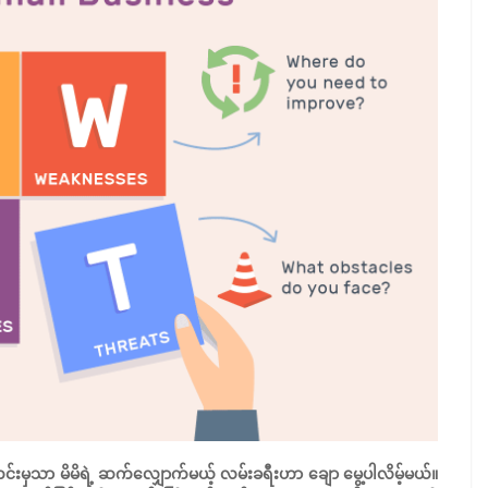
်းမှသာ မိမိရဲ့ ဆက်လျှောက်မယ့် လမ်းခရီးဟာ ချော မွေ့ပါလိမ့်မယ်။