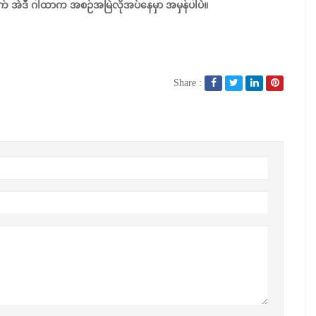
် အဲဒီ ဂါထာက အစဉ်အမြဲလိုအပ်နေမှာ အမှန်ပါပဲ။
Share :