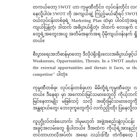
တကယ်တော့ SWOT ဟာ ကုမ္ပဏီတိုင်း၊ လုပ်ငန်းတိုင်း လက်ကို
နေလို့ပါပဲ။ SWOT ကို အကျယ်ချဲ့ ကြည့်မယ်ဆိုရင် SWOT
ဝယ်လုပ်ငန်းတစ်ခုရဲ့ Marketing Plan ထဲမှာ ပါဝင်တဲ့အ
ကျယ်ပြန့်တဲ့၊ ဒါထက် အဓိပ္ပာယ်ရှိတဲ့၊ ဒါထက် လေးန
တွေရဲ့အတွေးအယူ အတိမ်အနက်အရ ပိုမိုကျယ်ဝန်းနက် ရှိုင
တယ်။
စီးပွားရေးအဘိဓာန်မှာတော့ ဒီလိုပဲရိုးရိုးလေးအဓိပ္ပာယ်ဖွ
Weaknesses, Opportunities, Threats. In a SWOT analysis
the external opportunities and threats it faces, so th
competitor" ပါတဲ့။
ကုမ္ပဏီတစ်ခု၊ လုပ်ငန်းတစ်ခုဟာ မိမိတို့ရဲ့ကုမ္ပဏီတွေ၊ 
တယ်။ ဒီနေရာ မှာ အကောင်းမြင်သမားတွေလို ကိုယ့်ဘက
မြင်နေတာမျိုး မဖြစ်သင့် သလို အဆိုးမြင်သမားတွေကိုလ
အန္တရာယ်တွေ၊ ဘေးဒုက္ခတွေကိုပဲ လက်ညှိုးထိုး ပြနေလို့
လူပုဂ္ဂိုလ်တစ်ယောက်၊ ဒါမှမဟုတ် အဖွဲ့အစည်းနဲ့လုပ်ငန
အခွင့်အလမ်းတွေ ရှိပါတယ်။ ဒီအထဲက ကိုယ့်ရဲ့အားနည်းခ
တင်တာဟာလိုအပ်တဲ့၊ အရေး လည်းကြီး တဲ့ကိစ္စတွေ ဖ