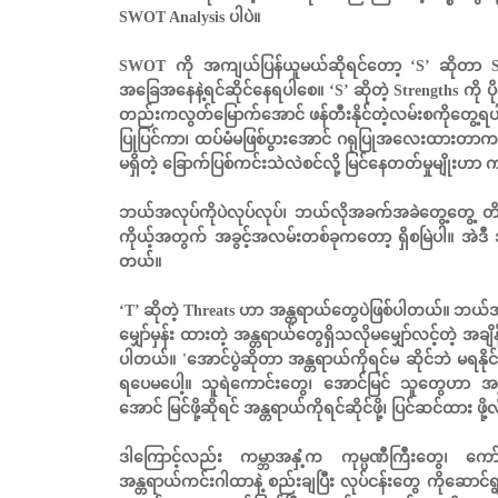
SWOT Analysis ပါပဲ။
SWOT ကို အကျယ်ပြန်ယူမယ်ဆိုရင်တော့ ‘S’ ဆိုတာ S
အခြေအနေနဲ့ရင်ဆိုင်နေရပါစေ။ ‘S’ ဆိုတဲ့ Strengths ကို
တည်းကလွတ်မြောက်အောင် ဖန်တီးနိုင်တဲ့လမ်းစကိုတွေ့ရပါ 
ပြုပြင်ကာ၊ ထပ်မံမဖြစ်ပွားအောင် ဂရုပြုအလေးထားတာ
မရှိတဲ့ ခြောက်ပြစ်ကင်းသဲလဲစင်လို့ မြင်နေတတ်မှုမျိုးဟ
ဘယ်အလုပ်ကိုပဲလုပ်လုပ်၊ ဘယ်လိုအခက်အခဲတွေ့တွေ့ တိမ်ည
ကိုယ့်အတွက် အခွင့်အလမ်းတစ်ခုကတော့ ရှိစမြဲပါ။ အဲဒီ အ
တယ်။
‘T’ ဆိုတဲ့ Threats ဟာ အန္တရာယ်တွေပဲဖြစ်ပါတယ်။ ဘယ်အလု
မျှော်မှန်း ထားတဲ့ အန္တရာယ်တွေရှိသလိုမမျှော်လင့်တဲ့ အ
ပါတယ်။ 'အောင်ပွဲဆိုတာ အန္တရာယ်ကိုရင်မ ဆိုင်ဘဲ မရနိုင်' 
ရပေမပေါ့။ သူရဲကောင်းတွေ၊ အောင်မြင် သူတွေဟာ အန္
အောင် မြင်ဖို့ဆိုရင် အန္တရာယ်ကိုရင်ဆိုင်ဖို့၊ ပြင်ဆင်
ဒါကြောင့်လည်း ကမ္ဘာအနှံ့က ကုမ္ပဏီကြီးတွေ၊ ကော်ပ
အန္တရာယ်ကင်းဂါထာနဲ့ စည်းချပြီး လုပ်ငန်းတွေ ကိုဆောင်