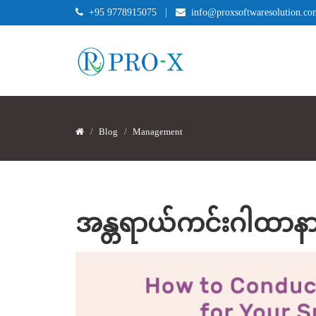
+95 9778915075
|
info@proxsoftwaresolution.co
Blog
Management
အန္တရာယ်ကင်းဂါထာန