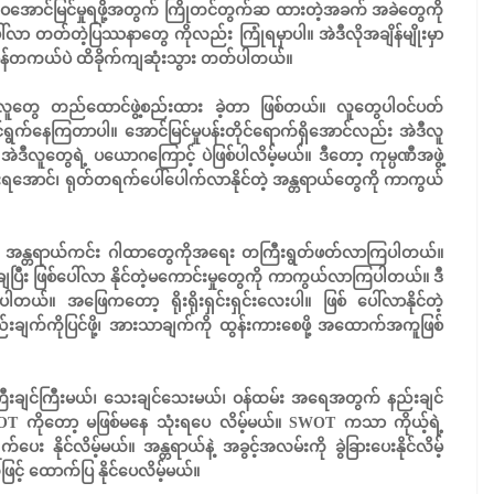
ဝအောင်မြင်မှုရဖို့အတွက် ကြိုတင်တွက်ဆ ထားတဲ့အခက် အခဲတွေကို
်လာ တတ်တဲ့ပြဿနာတွေ ကိုလည်း ကြုံရမှာပါ။ အဲဒီလိုအချိန်မျိုးမှာ
မှန်တကယ်ပဲ ထိခိုက်ကျဆုံးသွား တတ်ပါတယ်။
တွေ တည်ထောင်ဖွဲ့စည်းထား ခဲ့တာ ဖြစ်တယ်။ လူတွေပါဝင်ပတ်
ွက်နေကြတာပါ။ အောင်မြင်မှုပန်းတိုင်ရောက်ရှိအောင်လည်း အဲဒီလူ
ဲဒီလူတွေရဲ့ ပယောဂကြောင့် ပဲဖြစ်ပါလိမ့်မယ်။ ဒီတော့ ကုမ္ပဏီအဖွဲ့
ှားရအောင်၊ ရုတ်တရက်ပေါ်ပေါက်လာနိုင်တဲ့ အန္တရာယ်တွေကို ကာကွယ်
ုတဲ့ အန္တရာယ်ကင်း ဂါထာတွေကိုအရေး တကြီးရွတ်ဖတ်လာကြပါတယ်။
်းချပြီး ဖြစ်ပေါ်လာ နိုင်တဲ့မကောင်းမှုတွေကို ကာကွယ်လာကြပါတယ်။ ဒီ
။ အဖြေကတော့ ရိုးရိုးရှင်းရှင်းလေးပါ။ ဖြစ် ပေါ်လာနိုင်တဲ့
ည်းချက်ကိုပြင်ဖို့၊ အားသာချက်ကို ထွန်းကားစေဖို့ အထောက်အကူဖြစ်
 ကြီးချင်ကြီးမယ်၊ သေးချင်သေးမယ်၊ ဝန်ထမ်း အရေအတွက် နည်းချင်
WOT ကိုတော့ မဖြစ်မနေ သုံးရပေ လိမ့်မယ်။ SWOT ကသာ ကိုယ့်ရဲ့
ေး နိုင်လိမ့်မယ်။ အန္တရာယ်နဲ့ အခွင့်အလမ်းကို ခွဲခြားပေးနိုင်လိမ့်
် ထောက်ပြ နိုင်ပေလိမ့်မယ်။