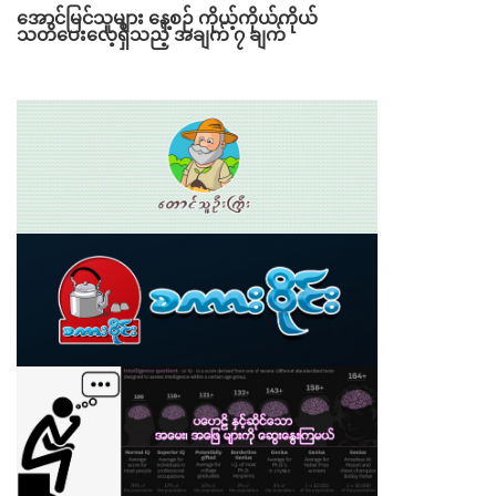
အောင်မြင်သူများ နေ့စဉ် ကိုယ့်ကိုယ်ကိုယ်
သတိပေးလေ့ရှိသည့် အချက် ၇ ချက်