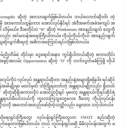
trengths ဆိုတဲ့ အားသာချက်ဖြစ်ပါတယ်။ ဘယ်လောက်ဆိုးဝါး တဲ့
 ပိုမို အားကောင်းထွန်းကား အောင်လုပ်နိုင်ရင် အဲဒီအခက်အခဲအကျပ် အ
လိမ့်မယ်။ ဒီအတိုင်းပဲ ‘W’ ဆိုတဲ့ Wenknesses အားနည်းချက် တွေကို
ကလည်း အင်မတန်အရေးကြီးပါတယ်။ ကိုယ့်ကိုယ်ကိုယ် အားနည်းချက်
ာ ကျဆုံးပျက်စီးရတဲ့ အဓိကအကြောင်းရင်းပဲဖြစ်ပါတယ်။
ိုတိမ်မဲ တိုင်းမှာ ငွေရောင်အနား ကွပ်ရှိပါတယ်ဆိုတဲ့ စကားတိုင်း
ခွင့်အလမ်း Opportunites ဆိုတဲ့ ‘O’ ကို လက်လွတ်မခံကြဖို့ လိုပါ
ပ်ကိုပဲ လုပ်လုပ် အန္တရာယ်ဆိုတာ အနည်းနဲ့အများရှိစမြဲပါ။ ရင်ဆိုင်
ချိန်အခါမျိုးမှာ မထင်မှတ် ဘဲကြုံရတတ်တဲ့ အန္တရာယ်မျိုးလည်း ရှိတတ်
ဆိုတဲ့ဆိုရိုးစကားလိုပဲ အောင်ပွဲလိုချင် မှတော့ အန္တရာယ်ကိုရင်ဆိုင်ရဲ
တရာယ်မီးပင်လယ်ကို ကူးလာကြသူတွေလေ။ ဒီတော့ ကိုယ့်လုပ်ငန်း
ထား ဖို့လိုသလို အကောင်အထည်ဖော်ဝံ့တဲ့သတ္တိလည်း မွေးထား သင့်ပါတယ်။
ိုရေးရှင်းကြီးတွေ၊ လုပ်ငန်းရှင်ကြီးတွေဟာ SWOT စည်းဆိုတဲ့
ရွက်နေတာပဲဖြစ်ပါတယ်။ ဘယ် လုပ်ငန်းရှင်မဆို မိမိလုပ်ငန်းအတွက် မ