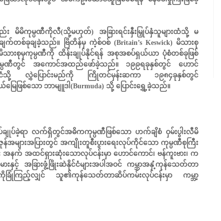
မိမိကုမ္ပဏီကိုလီ(သို့မဟုတ်) အခြားရင်းနှီးမြှုပ်နှံသူများထံသို့ မ
ျက်တစ်ခုချခဲ့သည်။ ဗြိတိန်မှ ကဲ့စ်ဝစ် (Britain’s Keswick) မိသားစု
ုမှကုမ္ပဏီကို ထိန်းချုပ်နိုင်ရန် အစုအစပ်ရှယ်ယာ ပုံစံတစ်ခုဖြစ်
ကုမ္ပဏီတွင် အကောင်အထည်ဖော်ခဲ့သည်။ ၁၉၉ရခုနှစ်တွင် ဟောင်
ံသို့ လွှဲပြောင်းမည်ကို ကြိုတင်မှန်းဆကာ ၁၉၈၄ခုနှစ်တွင်
မြေဖြစ်သော ဘာမျူဒါ(Burmuda) သို့ ပြောင်းရွှေ့ခဲ့သည်။
ချုပ်ခဲ့ရာ လက်ရှိတွင်အဓိကကုမ္ပဏီဖြစ်သော ဟက်ချိစံ ဝှမ်းပွါးလီမိ
ုန်အများအပြားတွင် အကျိုးတူစီးပွားရေးလုပ်ကိုင်သော ကုမ္ပဏီစုကြီး
များ အနက် အထင်ရှားဆုံးသောလုပ်ငန်းမှာ ဟောင်ကောင်၊ ဗန်ကူးဗား၊ က
့် အခြားဖွံ့ဖြိုးဆဲနိုင်ငံများအပါအဝင် ကမ္ဘာအနှံ့ကုန်သေတ်တာ
ကိုခြုံကြည့်လျှင် သူ၏ကုန်သေတ်တာဆိပ်ကမ်းလုပ်ငန်းမှာ ကမ္ဘာ့