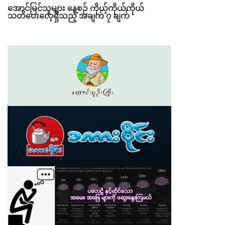
အောင်မြင်သူများ နေ့စဉ် ကိုယ့်ကိုယ်ကိုယ်
သတိပေးလေ့ရှိသည့် အချက် ၇ ချက်