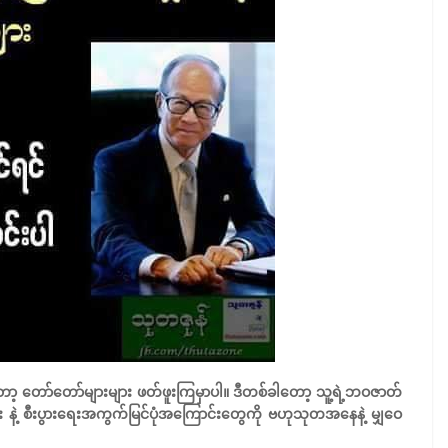
ာ့ တော်တော်များများ ဖတ်ဖူးကြမှာပါ။ ဒီတစ်ခါတော့ သူ့ရဲ့ဘဝဇာတ်
င်း နဲ့ စီးပွားရေးအကွက်မြင်ပုံအကြောင်းတွေကို ဗဟုသုတအနေနဲ့ မျှဝေ