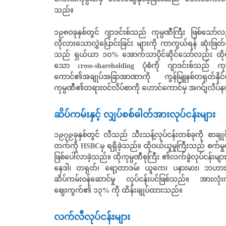
သည်။
၁၉၈ဝခုနှစ်တွင် ဂျာဒင်းစ်သည် ကုမ္ပဏီကြီး ဖြစ်သော်လည်း 
လိုလားသောလွှဲပြောင်းခြင်း များကို ကာကွယ်ရန် ဆုံးဖြတ်ခ
သည် ရှယ်ယာ ၁၀% အောက်သာပိုင်ဆိုင်သော်လည်း ထိုမိသားစ
သော cross-shareholding ပုံစံကို ဂျာဒင်းစ်သည် 
ကောင်၏အချုပ်အခြာအာဏာကို ကွန်မြူနစ်တရုတ်နိုင်င
ကုမ္ပဏီ၏တရားဝင်လိပ်စာကို ဟောင်ကောင်မှ အဂင်ျလိပ်နယ်
ဆိပ်ကမ်းနှင့် လျှပ်စစ်ဓါတ်အားလုပ်ငန်းများ
၁၉၇၉ခုနှစ်တွင် လီသည် သီးသန့်လုပ်ငန်းတစ်ခုကို စာချုပ်
တက်ကို HSBCမှ ရရှိခဲ့သည်။ ထိုဝယ်ယူမှုကြီးသည် စက်မှုဇ
ဖြစ်ပေါ်လာခဲ့သည်။ ထိုကုမ္ပဏီစုကြီး ၏လက်ခွဲလုပ်ငန်း
နေဒါ၊ တရုတ်၊ ရော့တာဒမ်၊ ယူကေ၊ ပနားမား၊ ဘဟားမားနှင
ဆိပ်ကမ်းဝန်ဆောင်မှု လုပ်ငန်းပင်ဖြစ်သည်။ အားလုံး
ဈေးကွက်၏ ၁၃% ကို ထိန်းချုပ်ထားသည်။
လက်လီလုပ်ငန်းများ