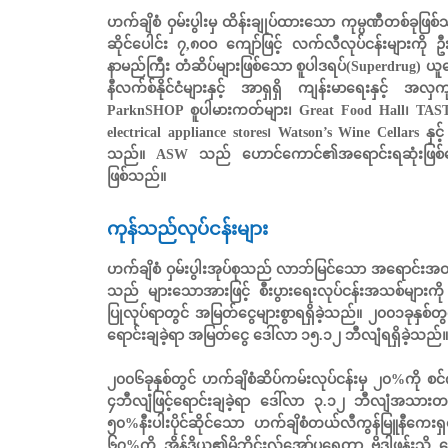
ဟက်ချိစံ ဝှမ်းပွါးမှ ထိန်းချုပ်ထားသော ကုမ္ပဏီတစ်ခု
ဆိုင်ပေါင်း ၇,၈၀ဝ ကျော်ဖြင့် လက်လီလုပ်ငန်းများကို ဦးဆ
နာမည်ကြီး တံဆိပ်များဖြစ်သော စူပါဒရပ်(Superdrug) ယူ
နီလက်စ်နိုင်ငံများနှင့် အာရှရှိ ကျန်းမာရေးနှင့် အလ
ParknSHOP စူပါမားကတ်များ၊ Great Food Hall၊ TASTE f
electrical appliance stores၊ Watson’s Wine Cellars န
သည်။ ASW သည် ဟောင်ကောင်၏အရောင်းရဆုံးဖြစ်သော
ဖြစ်သည်။
ကုန်သည်လုပ်ငန်းများ
ဟက်ချိစံ ဝှမ်းပွါးအုပ်စုသည် လာဘ်မြင်သော အရောင်းအဝ
သည် များသောအားဖြင့် စီးပွားရေးလုပ်ငန်းအသစ်များကို 
ပြုလုပ်ရာတွင် အမြတ်ငွေများစွာရရှိခဲ့သည်။ ၂၀၀၁ခုနှစ်တွ
ရောင်းချခဲ့ရာ အမြတ်ငွေ ဒေါ်လာ ၁၅.၁၂ ဘီလျံရရှိခဲ့သည်။
၂၀၀၆ခုနှစ်တွင် ဟက်ချိစံဆိပ်ကမ်းလုပ်ငန်းမှ ၂၀%ကို စင
၄ဘီလျံဖြင့်ရောင်းချခဲ့ရာ ဒေါ်လာ ၃.၁၂ ဘီလျံအသားတင်
၅၀%နီးပါးပိုင်ဆိုင်သော ဟက်ချိစံတယ်လီကွန်မြူနီကေ
၆၇%ကို အိန်ဒိယ၏မိုဘိုင်းလ်အော်ပရေတာ ဗိုဒါဖုန်းသို့ ဒ