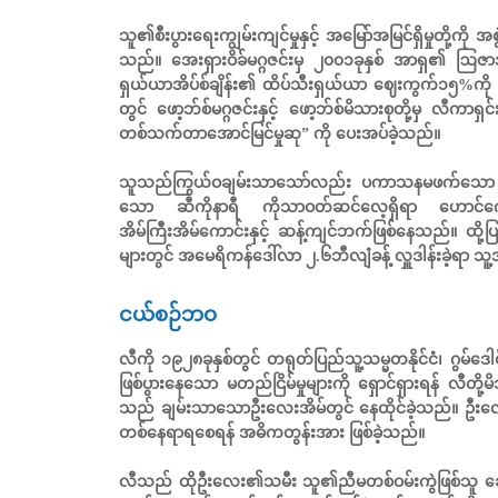
သူ၏စီးပွားရေးကျွမ်းကျင်မှုနှင့် အမြော်အမြင်ရှိမှုတို့က
သည်။ အေးရှားဝိခ်မဂ္ဂဇင်းမှ ၂၀၀၁ခုနှစ် အာရှ၏ ဩဇာ
ရှယ်ယာအိပ်စ်ချိန်း၏ ထိပ်သီးရှယ်ယာ ဈေးကွက်၁၅%ကို 
တွင် ဖော့ဘ်စ်မဂ္ဂဇင်းနှင့် ဖော့ဘ်စ်မိသားစုတို့မှ လီကာ
တစ်သက်တာအောင်မြင်မှုဆု” ကို ပေးအပ်ခဲ့သည်။
သူသည်ကြွယ်ဝချမ်းသာသော်လည်း ပကာသနမဖက်သော ဘဝကို
သော ဆီကိုနာရီ ကိုသာဝတ်ဆင်လေ့ရှိရာ ဟောင်ကောင
အိမ်ကြီးအိမ်ကောင်းနှင့် ဆန့်ကျင်ဘက်ဖြစ်နေသည်။ ထို့
များတွင် အမေရိကန်ဒေါ်လာ ၂.၆ဘီလျံခန့် လှူဒါန်းခဲ့ရ
ငယ်စဉ်ဘဝ
လီကို ၁၉၂၈ခုနှစ်တွင် တရုတ်ပြည်သူ့သမ္မတနိုင်ငံ၊ ဂွမ်ဒေါ
ဖြစ်ပွားနေသော မတည်ငြိမ်မှုများကို ရှောင်ရှားရန် လီတိ
သည် ချမ်းသာသောဦးလေးအိမ်တွင် နေထိုင်ခဲ့သည်။ ဦးလေး
တစ်နေရာရစေရန် အဓိကတွန်းအား ဖြစ်ခဲ့သည်။
လီသည် ထိုဦးလေး၏သမီး သူ၏ညီမတစ်ဝမ်းကွဲဖြစ်သူ ချော