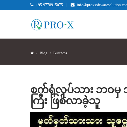
+95 9778915075
|
info@proxsoftwaresolution.co
Blog
Business
စက်ရုံလုပ်သား ဘဝမှ
ကြီး ဖြစ်လာခဲ့သူ