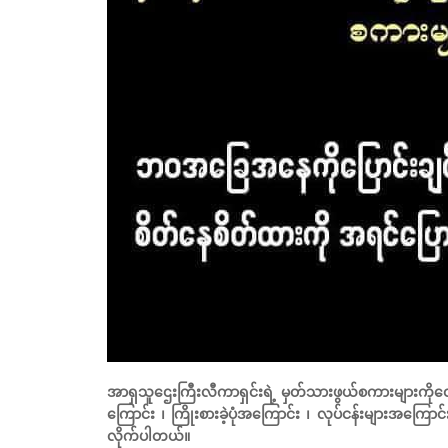
အာရှသူဌေးကြီးလီကာရှင်းရဲ့ မှတ်သားဖွယ်စကားများကိုတေ
ကြောင်း ၊ ကြိုးစားခဲ့ပုံအကြောင်း ၊ လုပ်ငန်းများအကြော
လိုက်ပါတယ်။