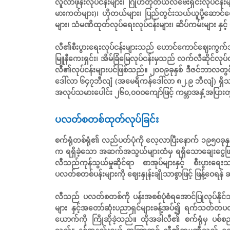
လူလာဖုန်းလုပ်ငန်းများ၊ ဂြိုဟ်တုတယ်လီဗေးရှင်းလုပ်ငန်းမ
မားကတ်များ)၊ ဟိုတယ်များ၊ ပြည်တွင်းသယ်ယူပို့ဆောင်ရေး
များ၊ သံမဏိထုတ်လုပ်ရေးလုပ်ငန်းများ၊ ဆိပ်ကမ်းများ နှင့
လီ၏စီးပွားရေးလုပ်ငန်းများသည် ဟောင်ကောင်ဈေးကွက်အားလ
မြူနီကေးရှင်း၊ အိမ်ခြံမြေလုပ်ငန်းမှသည် လက်လီဆိုင်လ
လီ၏လုပ်ငန်းများပင်ဖြစ်သည်။ ၂၀၀၉ခုနှစ် ဒီဇင်ဘာလတွင် 
ဒေါ်လာ ၆၄၇ဘီလျံ (အမေရိကန်ဒေါ်လာ ၈၂.၉ ဘီလျံ) ရှိသည်။ ထိ
အလုပ်သမားပေါင်း ၂၆၀,၀၀ဝကျော်ဖြင့် ကမ္ဘာအနှံ့အပြားတွ
ပလတ်စတစ်ထုတ်လုပ်ခြင်း
စက်ရုံတစ်ရုံ၏ လည်ပတ်ပုံကို လေ့လာပြီးနောက် ၁၉၅ဝခုနှ
က ရရှိခဲ့သော အဆက်အသွယ်များထံမှ ရရှိသောချေးငွေဖြ
လီသည်ကုန်သွယ်မှုဆိုင်ရာ စာအုပ်များနှင့် စီးပွားရေး
ပလတ်စတစ်ပန်းများကို ဈေးနှုန်းချိုသာစွာဖြင့် ဖြန့်ဝေရန် 
လီသည် ပလတ်စတစ်ကို ပန်းအစစ်ပုံစံရအောင်ပြုလုပ်နိုင
များ နှင့်အတော်ဆုံးပညာရှင်များခန့်အပ်၍ ရက်သတ်တပတ
ယောက်ကို ကြိုဆိုခဲ့သည်။ ထိုအခါလီ၏ စက်ရုံမှ ပစ်စ