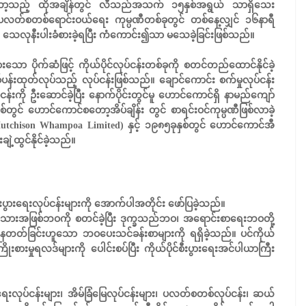
ော့သည့် ထိုအချိန်တွင် လီသည်အသက် ၁၅နှစ်အရွယ် သာရှိသေး
ပလတ်စတစ်ရောင်းဝယ်ရေး ကုမ္ပဏီတစ်ခုတွင် တစ်နေ့လျှင် ၁၆နာရီ
 သေလုနီးပါးခံစားခဲ့ရပြီး ကံကောင်း၍သာ မသေခဲ့ခြင်းဖြစ်သည်။
သော ပိုက်ဆံဖြင့် ကိုယ်ပိုင်လုပ်ငန်းတစ်ခုကို စတင်တည်ထောင်နိုင်ခဲ့
်းထုတ်လုပ်သည့် လုပ်ငန်းဖြစ်သည်။ ချောင်ကောင်း စက်မှုလုပ်ငန်း
းကို ဦးဆောင်ခဲ့ပြီး နောက်ပိုင်းတွင်မူ ဟောင်ကောင်ရှိ နာမည်ကျော်
ခုနှစ်တွင် ဟောင်ကောင်စတော့အိပ်ချိန်း တွင် စာရင်းဝင်ကုမ္ပဏီဖြစ်လာခဲ့
utchison Whampoa Limited) နှင့် ၁၉၈၅ခုနှစ်တွင် ဟောင်ကောင်အီ
ဲ့ထွင်နိုင်ခဲ့သည်။
ပွားရေးလုပ်ငန်းများကို အောက်ပါအတိုင်း ဖော်ပြခဲ့သည်။
းအဖြစ်ဘဝကို စတင်ခဲ့ပြီး ဒုက္ခသည်ဘဝ၊ အရောင်းစာရေးဘဝတို့
်နေတတ်ခြင်းဟူသော ဘဝပေးသင်ခန်းစာများကို ရရှိခဲ့သည်။ ပင်ကိုယ်
းစားမှုရလဒ်များကို ပေါင်းစပ်ပြီး ကိုယ်ပိုင်စီးပွားရေးအင်ပါယာကြီး
လုပ်ငန်းများ၊ အိမ်ခြံမြေလုပ်ငန်းများ၊ ပလတ်စတစ်လုပ်ငန်း၊ ဆယ်