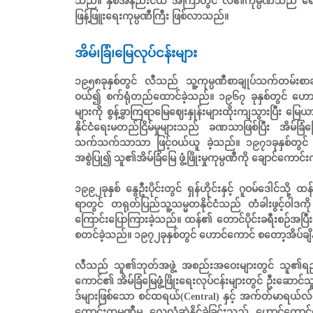
သည်။ နှစ်အနည်းငယ် အကြာတွင် လီ၏ကုမ္ပဏီသည် ရောင
ဖြန့်ဖြူးရေးကုမ္ပဏီကြီး ဖြစ်လာသည်။
အိမ်၊ခြံ၊မြေလုပ်ငန်းများ
၁၉၅၈ခုနှစ်တွင် လီသည် သူ့ကုမ္ပဏီစာချုပ်သက်တမ်းစာချု
ဝယ်၍ စက်ရုံတည်ထောင်ခဲ့သည်။ ၁၉၆၇ ခုနှစ်တွင် ဟောင
များကို စွန့်ခွာကြရာမြေဈေးနှုန်းများထိုးကျသွားပြီး 
နိုင်ငံရေးမတည်ငြိမ်မှုများသည် ခဏသာဖြစ်ပြီး အိမ်ခြံ
သက်သက်သာသာ ဖြင့်ဝယ်ယူ ခဲ့သည်။ ၁၉၇၁ခုနှစ်တွင် လီသ
အစွဲပြု၍ သူ၏အိမ်ခြံမြေ ဖွံ့ဖြိုးမှုကုမ္ပဏီကို ချောင်ကော
၁၉၉၂ခုနှစ် နွေဦးပိုင်းတွင် ရှန်ဟိုင်းနှင့် ဂူဝမ်ဒေါင်သို
ရာတွင် တရုတ်ပြည်သူ့သမ္မတနိုင်ငံသည် တံခါးဖွင့်ဝါဒကို ကျင့်
ကြောင်းပြောကြားခဲ့သည်။ ထန်၏ တောင်ပိုင်းခရီးစဉ်အပြီးတွ
စတင်ခဲ့သည်။ ၁၉၇၂ခုနှစ်တွင် ဟောင်ကောင် စတော့အိပ်ချိ
လီသည် သူ၏ဘုတ်အဖွဲ့ အစည်းအဝေးများတွင် သူ၏ရည်မှန်
ကောင်၏ အိမ်ခြံမြေဖွံ့ဖြိုးရေးလုပ်ငန်းများတွင် ဦးဆောင်သ
ဒ်များဖြစ်သော စင်ထရယ်(Central) နှင့် အက်တ်မာရယ်လ်
ကောင်းကုမ္ပဏီမှ လေလံဆွဲနိုင်ခဲ့ခြင်းသည် ဟောင်ကောင်မ