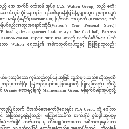
ဖြစ်သည့် အေ အက်စ် ဝက်ဆန် အုပ်စု (A.S. Watson Group) သည် စတိုး
ောင်လုပ်ကိုင်နေသည်။ ၎င်း၏ရင်းနှီးမြှုပ်နှံမှုများတွင် ဥရောပတွင်
ကေ၊ မာရီယိုနော့်ဒ်(Marionnaud) ပြင်သစ်၊ ကယူဗက် (Kruidvat) ဘင်
ှကုန်ပစ်စည်းအထူးအရောင်းဆိုင်(Watson’s Your Personal Store)၊
ood galleria၊ gourmet botique style fine food hall, Fortress
ှင့် Naunce-Watson airport duty free စသည့် လက်လီဆိုင်များ ပါဝင်
 Watson ရေသန့်၏ အဓိကထုတ်လုပ်သူနှင့် ဖြန့်ဖြူးသူလည်း
ယ်များလုပ်သော ကုန်သည်လုပ်ငန်းအဖြစ် လူသိများသည်။ ထိုကုမ္ပဏီ
တည်ထောင်ပြီး ပြန်လည်ရောင်းချခြင်းများကို ပြုလုပ်သည်။ ထိုသို့
င် Orange အောရင့်ခ်ျကို Mannesmann Group မန်နက်စ်မန်းအုပ်စုသို့
်ကာပူပြိုင်ဘက် ပီအက်စ်အေကော်ပိုရေးရှင်း PSA Corp., သို့ ဒေါ်လာ
 အမြတ်ငွေရရှိခဲ့သည်။ မကြာသေးမီက ဟက်ချိစံ ဝှမ်းပွါးအုပ်စုမှ
းရှင်း(ဟက်ချိစံ အက်ဆာ) မှ ထိန်းချုပ်ထားသော အဓိကအစုရှယ်ယာ
ေါ်လာ ၁၁.၁ဘီလျံဖြင့် ရောင်းချခဲ့သည်။ အစောပိုင်းတွင် ၂ဘီလျံခန့်