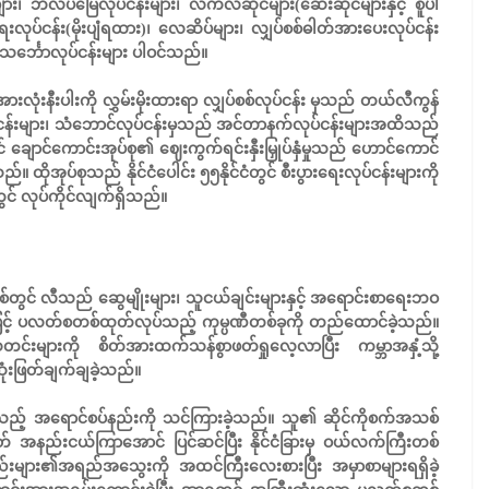
ျား၊ ဘိလပ်မြေလုပ်ငန်းများ၊ လက်လီဆိုင်များ(ဆေးဆိုင်များနှင့် စူပါ
လုပ်ငန်း(မိုးပျံရထား)၊ လေဆိပ်များ၊ လျှပ်စစ်ဓါတ်အားပေးလုပ်ငန်း
် သင်္ဘောလုပ်ငန်းများ ပါဝင်သည်။
ုံးနီးပါးကို လွှမ်းမိုးထားရာ လျှပ်စစ်လုပ်ငန်း မှသည် တယ်လီကွန်
ုပ်ငန်းများ၊ သံဘောင်လုပ်ငန်းမှသည် အင်တာနက်လုပ်ငန်းများအထိသည်
ချောင်ကောင်းအုပ်စု၏ ဈေးကွက်ရင်းနှီးမြှုပ်နှံမှုသည် ဟောင်ကောင်
ုအုပ်စုသည် နိုင်ငံပေါင်း ၅၅နိုင်ငံတွင် စီးပွားရေးလုပ်ငန်းများကို
င် လုပ်ကိုင်လျက်ရှိသည်။
စ်တွင် လီသည် ဆွေမျိုးများ၊ သူငယ်ချင်းများနှင့် အရောင်းစာရေးဘဝ
င့် ပလတ်စတစ်ထုတ်လုပ်သည့် ကုမ္ပဏီတစ်ခုကို တည်ထောင်ခဲ့သည်။
သတင်းများကို စိတ်အားထက်သန်စွာဖတ်ရှုလေ့လာပြီး ကမ္ဘာအနှံ့သို့
ဆုံးဖြတ်ချက်ချခဲ့သည်။
်သည့် အရောင်စပ်နည်းကို သင်ကြားခဲ့သည်။ သူ၏ ဆိုင်ကိုစက်အသစ်
် အနည်းငယ်ကြာအောင် ပြင်ဆင်ပြီး နိုင်ငံခြားမှ ဝယ်လက်ကြီးတစ်
ည်းများ၏အရည်အသွေးကို အထင်ကြီးလေးစားပြီး အမှာစာများရရှိခဲ့