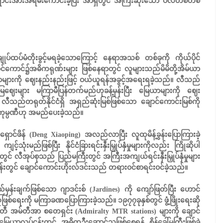
်းအားအရမ်းကောင်းခဲ့ပြီး အာရှတွင် အကြီးဆုံးသော ပလတ်စတစ်
ပ်ထပ်မံတိုးခွင့်မရခဲ့သောကြောင့် နေရာအသစ် တစ်ခုကို ကိုယ်ပိုင်
်ကောင်၌အဓိကရုဏ်းများ ဖြစ်နေရာတွင် လူများသည်မိမိတို့အိမ်ယာ
မြေယာများကို ဈေးနည်းနည်းဖြင့် ဝယ်ယူရန်အခွင့်အရေးရခဲ့သည်။ လီသည်
မြေဈေးများ မကြာမီပြန်တက်မည်ဟုခန့်မှန်းပြီး မြေယာများကို ဈေး
ည်တရုတ်နိုင်ငံရှိ အရှည်ဆုံးမြစ်ဖြစ်သော ချောင်ကောင်းမြစ်ကို
င်းကုမ္ပဏီဟု အမည်ပေးခဲ့သည်။
့ ထန်ရှောင်ဖိန် (Deng Xiaoping) အလည်လာပြီး လူထုမိန့်ခွန်းပြောကြားခဲ့
သုံးမည်ဖြစ်ပြီး နိုင်ငံခြားရင်းနှီးမြှုပ်နှံမှုများကိုလည်း ကြိုဆိုပါ
င် လီအုပ်စုသည် ပြည်မကြီးတွင် အကြီးအကျယ်ရင်းနှီးမြှုပ်နှံမှုများ
န်းတွင် ချောင်ကောင်းဟိုးလ်ဒင်းသည် တရားဝင်စာရင်းဝင်ခဲ့သည်။
းချက်ဖြစ်သော ဂျာဒင်းစ် (Jardines) ကို ကျော်ဖြတ်ပြီး ဟောင်
ူဖြစ်ရေးကို မကြာခဏပြောကြားခဲ့သည်။ ၁၉၇၇ခုနှစ်တွင် ဖွံ့ဖြိုးရေးဆို
တီ အမ်တီအာ စတေရှင်း (Admiralty MTR stations) များကို ချောင်
ြေယာလုပ်ငန်းတွင် အဓိကဦးဆောင်သူဖြစ်စေရန် စိန်ခေါ်မှုကြီးဖြစ်ခဲ့