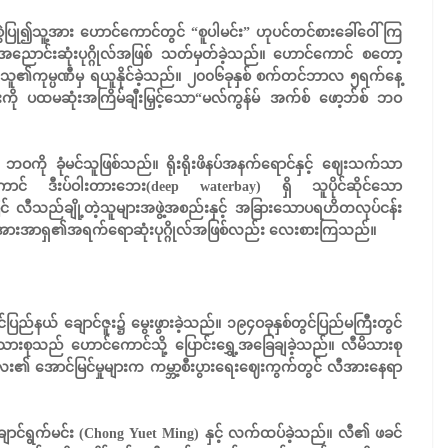
ို အစွဲပြု၍သူ့အား ဟောင်ကောင်တွင် “စူပါမင်း” ဟုပင်တင်စားခေါ်ဝေါ်ကြ
အညောင်းဆုံးပုဂ္ဂိုလ်အဖြစ် သတ်မှတ်ခဲ့သည်။ ဟောင်ကောင် စတော့
သူ၏ကုမ္ပဏီမှ ရယူနိုင်ခဲ့သည်။ ၂၀၀၆ခုနှစ် စက်တင်ဘာလ ၅ရက်နေ့
ရှင်းကို ပထမဆုံးအကြိမ်ချီးမြှင့်သော“မလ်ကွန်မ် အက်စ် ဖော့ဘ်စ် ဘဝ
 ခုံမင်သူဖြစ်သည်။ ရိုးရိုးဖိနပ်အနက်ရောင်နှင့် ဈေးသက်သာ
် ဒီးပ်ဝါးတားဘေး(deep waterbay) ရှိ သူပိုင်ဆိုင်သော
ပြင် လီသည်ချို့တဲ့သူများအဖွဲ့အစည်းနှင့် အခြားသောပရဟိတလုပ်ငန်း
ာ သူ့အားအာရှ၏အရက်ရောဆုံးပုဂ္ဂိုလ်အဖြစ်လည်း လေးစားကြသည်။
င်ပြည်နယ် ချောင်ဇူး၌ မွေးဖွားခဲ့သည်။ ၁၉၄ဝခုနှစ်တွင်ပြည်မကြီးတွင်
ု့မိသားစုသည် ဟောင်ကောင်သို့ ပြောင်းရွှေ့အခြေချခဲ့သည်။ လီမိသားစု
၏ အောင်မြင်မှုများက ကမ္ဘာ့စီးပွားရေးဈေးကွက်တွင် လီအားနေရာ
င်ရွက်မင်း (Chong Yuet Ming) နှင့် လက်ထပ်ခဲ့သည်။ လီ၏ ဖခင်