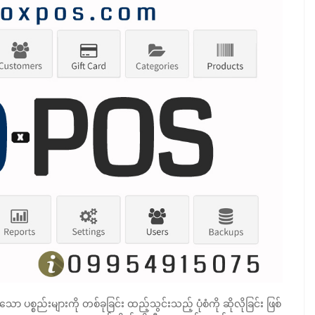
 ပစ္စည်းများကို တစ်ခုခြင်း ထည့်သွင်းသည့် ပုံစံကို ဆိုလိုခြင်း ဖြစ်