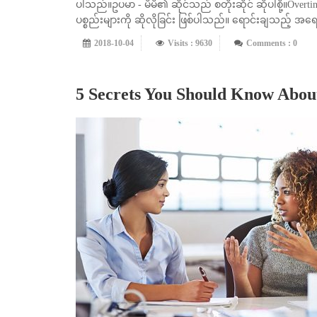
ပါသည်။ဥပမာ - မိမိ၏ ဆိုင်သည် စတိုးဆိုင် ဆိုပါစို့။Overtin
ပစ္စည်းများကို ဆိုလိုခြင်း ဖြစ်ပါသည်။ ရောင်းချသည့် 
2018-10-04
Visits : 9630
Comments : 0
5 Secrets You Should Know Abo