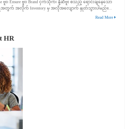
e ဗူး၊ Ensure ဗူး၊ Brand ငှက်သိုက်၊ နို့ဆီဗူး စသည့် ရောင်းချနေသော
အရေအတွက် အလိုက် Inventory မှ အလိုအလျောက် နှုတ်သွားပါမည်။...
Read More
ut HR