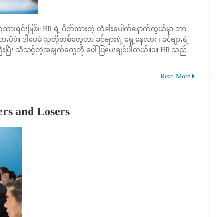
ူသားရင်းမြစ်။ HR ရဲ့ ပိတ်ထားတဲ့ တံခါးပေါက်နောက်ကွယ်မှာ ဘာ
ထားပုံပဲ။ ဒါပေမဲ့ သူတို့တစ်တွေဟာ ခင်ဗျားရဲ့ ရှေ့နေလား ၊ ခင်ဗျားရဲ့
ြီးပြီး သိသင့်တဲ့အချက်တွေကို ဖေါ်ပြပေးချင်ပါတယ်။၁။ HR သည်
Read More
rs and Losers