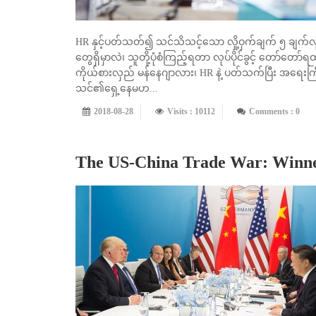
HR နှင့်ပတ်သတ်၍ သင်သိသင့်သော လှို့ဝှက်ချက် ၅ ချက်လ
တွေရှိမှာလဲ၊ သူတို့ပုံစံကြည့်ရတာ လုပ်ပိုင်ခွင့် တော်တော်ရ
ကိုယ်စားလှည် မန်နေဂျာလား၊ HR နဲ့ ပတ်သက်ပြီး အရေးက
သင်၏ရှေ့နေမဟ...
2018-08-28
Visits : 10112
Comments : 0
The US-China Trade War: Winne