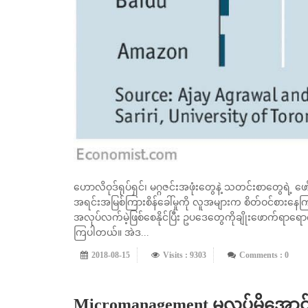
ဟောလိဝုဒ်ရုပ်ရှင်၊ မဂ္ဂဇင်းအဖုံးတွေနဲ့ သတင်းစာတွေရဲ့ ဖော
အရင်းအမြစ်ကြားစိန်ခေါ်မှုကို လူအများက စိတ်ဝင်စားနေက
အလုပ်လက်မဲ့ဖြစ်စေနိုင်ပြီး ဥပဒေတွေကိုချိုးဖောက်ရာရော
ကြပါတယ်။ အဲဒ...
2018-08-15
Visits : 9303
Comments : 0
Micromanagement မလုပ်မိအောင် 