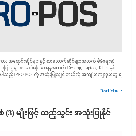
ရောင်းဆိုင်များနှင့် စားသောက်ဆိုင်များအတွက် စီမံရေးဆွဲ
းပြုသူများအဆင်ပြေ စေရန်အတွက် Desktop, Laptop, Tablet နှင့်
် ပါသည်။PRO POS ကို အသုံးပြုလျှင် ဘယ်လို အကျိုးကျေးဇူးတွေ ရ
Read More
(3) မျိုးဖြင့် ထည့်သွင်း အသုံးပြုနိုင်