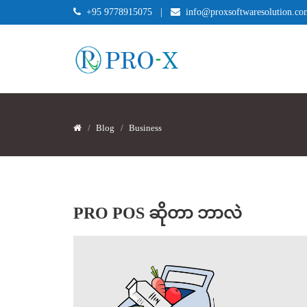
+95 9778915075
|
info@proxsoftwaresolution.co
Blog
Business
PRO POS ဆိုတာ ဘာလဲ