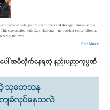
t-matter experts, policy practitioners and strategic thinkers across
cy. This conversation with Gary Hufbauer – nonresident senior fellow at
ecently the Instit...
Read More
ေါ် အမီလိုက်နေရတဲ့ နည်းပညာကုမ္ပဏီ