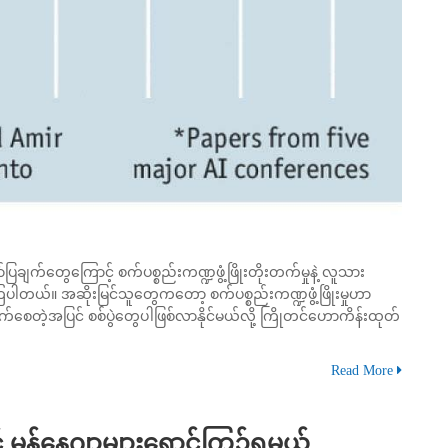
်ပြချက်တွေကြောင့် စက်ပစ္စည်းကဏ္ဍဖွံ့ဖြိုးတိုးတက်မှုနဲ့ လူသား
ြပါတယ်။ အဆိုးမြင်သူတွေကတော့ စက်ပစ္စည်းကဏ္ဍဖွံ့ဖြိုးမှုဟာ
က်စေတဲ့အပြင် စစ်ပွဲတွေပါဖြစ်လာနိုင်မယ်လို့ ကြိုတင်ဟောကိန်းထုတ်
Read More
မန်နေဂျာများရှောင်ကြဉ်ရမယ့်