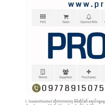
1. StandardStandard ဆိုတာကတော့ မိမိဆိုင်၏ ရောင်းချနေသော