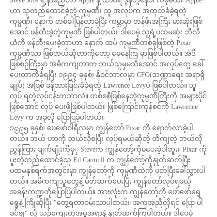
Steve Jobs ရဲ့နာမည်ဟာ Apple နဲ့ ထာဝရ ဒွန်တွဲနေပါ လိမ့်မယ်။ Apple
ဟာ သူတည်ထောင်ခဲ့တဲ့ ကုမ္ပဏီ၊ သူ အလုပ်က အထုတ်ခံခဲ့ရတဲ့
ကုမ္ပဏီ၊ နောက် တစ်ခါပြန်လာခဲ့ပြီး ကမ္ဘာမှာ တန်ဖိုးအကြီး မားဆုံးဖြစ်
အောင် ဖန်တီးခဲ့တဲ့ကုမ္ပဏီ ဖြစ်ပါတယ်။ ဒါပေမဲ့ သူ့ရဲ့ပထမဆုံး ဘီလီ
ယံကို ဖန်တီးပေးခဲ့တာဟာ နောက် ထပ် ကုမ္ပဏီတစ်ခုဖြစ်တဲ့ Pixar
ကုမ္ပဏီသာ ဖြစ်တယ်ဆိုတာကိုတော့ မေ့နေကြ မှာဖြစ်ပါတယ်။ အဲဒီ
ဖြစ်စဉ်ကြီးမှာ အဓိကကျတာက ဘယ်သူမှမသိအောင် အလုပ်တွေ ခေါ်
ပေးတာကိုခံရပြီး ၁၉၉၄ ခုနှစ်၊ နိုဝင်ဘာလမှာ CFO(ဘဏ္ဍာရေး အရာရှိ
ချုပ်) အဖြစ် ခန့်ထားခြင်းခံခဲ့ရတဲ့ Lawrence Levyပဲ ဖြစ်ပါတယ်။ သူ
လုပ် ရတဲ့လုပ်ငန်းကဘာလဲ။ တစ်စစီဖြစ်နေတဲ့ကုမ္ပဏီကြီးကို အများပိုင်
ဖြစ်အောင် လုပ် ပေးဖို့ဖြစ်ပါတယ်။ ဖြစ်ကြောင်းကုန်စင်ကို Lawrence
Levy က အခုလို ပြောပြခဲ့ပါတယ်။
၁၉၉၅ ခုနှစ်၊ ဖေဖော်ဝါရီလမှာ ကျွန်တော် Pixar ကို ရောက်လာခဲ့ပါ
တယ်။ ဘယ် ဟာကို ဘယ်လိုစပြီး လုပ်ရမယ်ဆိုတဲ့ တိကျတဲ့ ဘယ်လို
ညွှန်ကြား ချက်မျိုးကိုမှှ Steveက ကျွန်တော့်ကိုမပေးခဲ့ပါဘူး။ Pixar ကို
ပူးတွဲတည်ထောင်ခဲ့သူ Ed Catmull က ကျွန်တော့်ကိုနှုတ်ဆက်ပြီး
ပထမနှစ်ရက်အတွင်းမှာ ကျွန်တော့်ကို ကုမ္ပဏီထဲကို ပတ်ပြီးခေါ်သွားပါ
တယ်။ အဓိကကျသူတွေနဲ့ မိတ်ဆက်ပေးပြီး ကျွန်တော်လုပ်ရမယ့်
အခန်းကဏ္ဍကိုပြောပြပါတယ်။ အားလုံးက ကျွန်တော့်ကို ဖော်ဖော်ရွေ
ရွေနဲ့ ကြိုဆိုပြီး "တွေ့ရတာဝမ်းသာပါတယ်။ အကူအညီလိုရင် ပြော ပါ
ခင်ဗျ" လို့ ယဉ်ကျေးတဲ့အမူအရာနဲ့ နှုတ်ဆက်ကြပါတယ်။ ဒါပေမဲ့