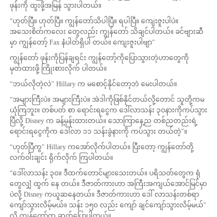
ဖုန်းကို ထူးဖို့အမြန် သွားပါတယ်။
“ဟုတ်ပြီ။ ဟုတ်ပြီ။ ကျွန်တော်သိပါပြီ။ ရပါပြီ။ ကျေးဇူးပါပဲ။
အသေးစိတ်ကလေး တွေလည်း ကျွန်တော် သိချင်ပါတယ်။ ခင်ဗျားဆီ
မှာ ကျွန်တော့် Fax နံပါတ်ရှိပါ တယ်။ ကျေးဇူးပါဗျာ"
ကျွန်တော် ဖုန်းကိုပြန်ချရင်း ကျွန်တော့်ကိုပြောသွားတဲ့ဟာတွေကို
မှတ်ထားဖို့ ကြိုးစားလိုက် ပါတယ်။
“ဘယ်လိုတဲ့လဲ" Hillary က မစောင့်နိုင်တော့ဘဲ မေးပါတယ်။
“အများကြီးပဲ။ အများကြီးပဲ။ အဲဒါကိုဖြစ်နိုင်တယ်လို့တောင် သူတို့ကမ
ယုံကြဘူး။ တစ်ပတ် စာ ရောင်းရငွေက ဒေါ်လာသန်း ၃ဝနားကိုကပ်သွား
ပြီလို့ Disney က ခန့်မှန်းထားတယ်။ သောကြာနေ့ည တစ်ညတည်းရဲ့
ရောင်းရငွေကိုက ဒေါ်လာ ၁၁ သန်းခွဲနားကို ကပ်သွား တယ်တဲ့"။
“ဟုတ်ပြီကွ" Hillary ကအော်လိုက်ပါတယ်။ ပြီးတော့ ကျွန်တော်တို့
လက်ဝါးချင်း ရိုက်လိုက် ကြပါတယ်။
“ဒေါ်လာသန်း ၃၀။ ဒီထက်တောင်များသေးတယ်။ ပရိသတ်တွေက ရုံ
တွေလျှံ ထွက် နေ တယ်။ ဒီဇာတ်ကားဟာ အကြီးအကျယ်အောင်မြင်မှာ
ပဲလို့ Disney ကယူဆနေတယ်။ ဒီဇာတ်ကားဟာ ဒေါ် လာသန်းတစ်ရာ
ကျော်သွားလိမ့်မယ်။ သန်း ၁၅၀ လည်း ကျော် ချင်ကျော်သွားလိမ့်မယ်"
လို့ ကျွန်တော်က ဆက်ပြောပါတယ်။