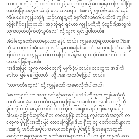
ထားဘူး၊ ကိုယ့်ကို စာရင်းထဲထည့်မတွက်ဘူးလို့ ခံစားခဲ့ရတာကြာပါပြီ။
သူသိပ်ပြီးအတွင်း ထဲကို ရောက်လာရင် Pixar ကို ပျက်စီးအောင် လုပ်
လိမ့်မယ်။ ကျွန်မတို့ရဲ့ ယဉ်ကျေးမှုကို ဖျက်ဆီးပစ်လိမ့်မယ်လို့ ကျွန်မ
တို့စိုးရိမ်နေကြတယ်။ အခုဆိုရင် ရှင်ဟာ ကျွန်မတို့ကို ပုံသွင်းဖို့အတွက်
သူကလွှတ်လိုက်တဲ့သူပဲလေ" လို့ သူက ရှင်းပြပါတယ်။
အဲဒါတွေတော်တော်များဟာ မှန်ပါတယ်။ ကျွန်တော့်ရဲ့တာဝန်က Pixar
ကို တောင့်တင်းခိုင်မာတဲ့ လုပ်ငန်းတစ်ခုဖြစ်အောင် အသွင်ပြောင်းပေးဖို့
ဖြစ်ပါတယ်။ ကျွန်တော်ဟာ ပြောင်းလဲမှုအတွက်ကိုယ်စားလှယ် တစ်
ယောက်ဖြစ်ရမှာပါ။
"အဲဒီအပြင် သူက ကတိတွေကို ဖျက်ခဲ့ပါတယ်။ လူတွေက အဲဒါကို
ဒေါသ ဖြစ် နေကြတယ်" လို့ Pam ကထပ်ပြောပါ တယ်။
“ဘာကတိတွေလဲ" လို့ ကျွန်တော် ကမေးလိုက်ပါတယ်။
“စတော့ရှယ်ယာ အထူးဝယ်ခွင့်တွေပေါ့။ အဲဒါကိုသူက ကျွန်မတို့ကို
ကတိ ပေး ခဲ့ပေမဲ့ ဘယ်တုန်းကမှ ဖြစ်မလာခဲ့ပါဘူး။ အဲဒါဟာ ရှင့်ကို
ခိုင်းလိုက်တဲ့အလုပ် တစ်စိတ်တစ်ပိုင်း ဖြစ်ချင်လည်းဖြစ်နေမှာပေါ့။
ဒါပေမဲ့ ဖြေရှင်းချက်မရှိဘဲ တစ်နေ့ ပြီး တစ်နေ့ ကုန်လာတဲ့အတွက် လူ
တွေက ပိုပိုပြီးအဆိုးမြင် လာနေကြပြီ။ ဒီမှာ ရှိတဲ့ လူ တော်တော်များက
Pixar ရဲ့ အစိတ်အပိုင်းကလေးတစ်ခုကို ပိုင်ဆိုင် ဖို့ အရေးအတွက်
စောင့်လာခဲ့ရတဲ့နှစ်တွေ တော်တော်များလာပါပြီ။ တခြား ကုမ္ပဏီ တွေ