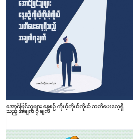
အောင်မြင်သူများ နေ့စဉ် ကိုယ့်ကိုယ်ကိုယ် သတိပေးလေ့ရှိ
သည့် အချက် ၇ ချက်