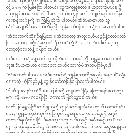
"ဒီအကြောင်းကို ကျုပ်ထပ်မပြောချင်တော့ဘူးလို့ ပြောထားပြီးပြီလေ"
လို့ Steve က ပြန်ပြော ပါတယ်။ သူကကျွန်တော် ပြောတာကိုပယ်ချဖို့
နည်းနည်းကလေးပဲ လိုပါတော့တယ်။ ကျွန်တော်ကချက်ချင်းပဲ ကိန်း
ကဏန်းတစ်ခုကို အကြံပြုလိုက် ပါတယ်။ အဲဒီပမာဏဟာ သူ
လိုက်လျောနိုင်လောက်လိမ့်လို့ ကျွန်တော်စဉ်းစား လို့ရသလောက်ပါပဲ။
"အဲဒီလောက်ဆိုရင်ရပြီလား။ အဲဒီစတော့ အထူးဝယ်ယူခွင့်နဲ့တော်တော်
ကြာ ဆက်သွားဖို့လုံလောက်ပြီ လား" လို့ Steve က လုံးဝစိတ်မရှည်
တော့တဲ့လေသံနဲ့ ပြောပါတယ်။
အဲဒီလောက်နဲ့ ရှေ့ဆက်သွားဖို့လုံလောက်မယ်လို့ ကျွန်တော်မထင်ပါ
ဘူး။ ဒီပမာဏဟာ လောလော ဆယ်လောက်ပဲ အလုပ်ဖြစ်မှာပါ။
“လုံလောက်ပါတယ်။ အဲဒီလောက်နဲ့ ကျွန်တော်တို့အလုပ်ဖြစ်မှာပါ" လို့မ
ရေရာတဲ့ ယုံကြည်မှုနဲ့ ကျွန်တော်ကပြန်ပြောလိုက်ပါတယ်။
"ဒါဆိုရင်လည်း အဲဒီအကြောင်းကို ကျုပ်ထပ်ပြီး မကြားချင်တော့ဘူး
ဗျာ" လို့ Steve ကပြောပြီး စကားကိုဖြတ်သွားပါတယ်။
သက်ပြင်းရှည်ကြီးတစ်ချက်ကို ကျွန်တော်ချလိုက်ပါတယ်။ နောက်ဆုံး
တော့ ကျွန်တော့်အတွက် ခြေကုတ်ယူစရာကလေး တစ်ခုကို အမှန်
တကယ်ရလိုက်ပါပြီ။ ဒီစတော့ အထူးဝယ်ယူခွင့် အစီအစဉ်ဟာ Pixar
ရှေ့ကို တိုးသွားဖို့အတွက် အဓိက ကျလှပါတယ်။ ဒါပေမဲ့ အခုအချိန်မှာ