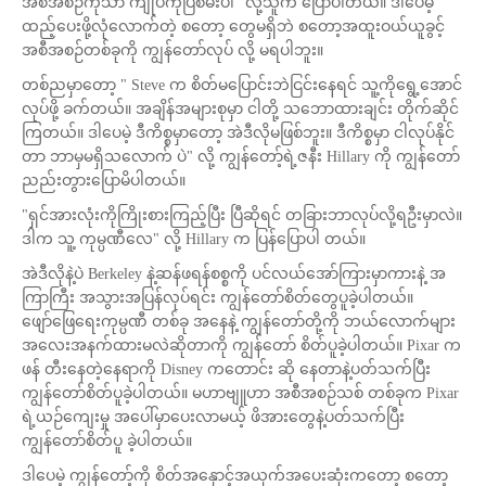
အစီအစဉ်ကိုသာ ကျုပ်ကိုပြစမ်းပါ" လို့သူက ပြောပါတယ်။ ဒါပေမဲ့
ထည့်ပေးဖို့လုံလောက်တဲ့ စတော့ တွေမရှိဘဲ စတော့အထူးဝယ်ယူခွင့်
အစီအစဉ်တစ်ခုကို ကျွန်တော်လုပ် လို့ မရပါဘူး။
တစ်ညမှာတော့ " Steve က စိတ်မပြောင်းဘဲငြင်းနေရင် သူ့ကိုရွေ့အောင်
လုပ်ဖို့ ခက်တယ်။ အချိန်အများစုမှာ ငါတို့ သဘောထားချင်း တိုက်ဆိုင်
ကြတယ်။ ဒါပေမဲ့ ဒီကိစ္စမှာတော့ အဲဒီလိုမဖြစ်ဘူး။ ဒီကိစ္စမှာ ငါလုပ်နိုင်
တာ ဘာမှမရှိသလောက် ပဲ" လို့ ကျွန်တော့်ရဲ့ဇနီး Hillary ကို ကျွန်တော်
ညည်းတွားပြောမိပါတယ်။
"ရှင်အားလုံးကိုကြိုးစားကြည့်ပြီး ပြီဆိုရင် တခြားဘာလုပ်လို့ရဦးမှာလဲ။
ဒါက သူ့ ကုမ္ပဏီလေ" လို့ Hillary က ပြန်ပြောပါ တယ်။
အဲဒီလိုနဲ့ပဲ Berkeley နဲ့ဆန်ဖရန်စစ္စကို ပင်လယ်အော်ကြားမှာကားနဲ့ အ
ကြာကြီး အသွားအပြန်လုပ်ရင်း ကျွန်တော်စိတ်တွေပူခဲ့ပါတယ်။
ဖျော်ဖြေရေးကုမ္ပဏီ တစ်ခု အနေနဲ့ ကျွန်တော်တို့ကို ဘယ်လောက်များ
အလေးအနက်ထားမလဲဆိုတာကို ကျွန်တော် စိတ်ပူခဲ့ပါတယ်။ Pixar က
ဖန် တီးနေတဲ့နေရာကို Disney ကတောင်း ဆို နေတာနဲ့ပတ်သက်ပြီး
ကျွန်တော်စိတ်ပူခဲ့ပါတယ်။ မဟာဗျူဟာ အစီအစဉ်သစ် တစ်ခုက Pixar
ရဲ့ယဉ်ကျေးမှု အပေါ်မှာပေးလာမယ့် ဖိအားတွေနဲ့ပတ်သက်ပြီး
ကျွန်တော်စိတ်ပူ ခဲ့ပါတယ်။
ဒါပေမဲ့ ကျွန်တော့်ကို စိတ်အနှောင့်အယှက်အပေးဆုံးကတော့ စတော့