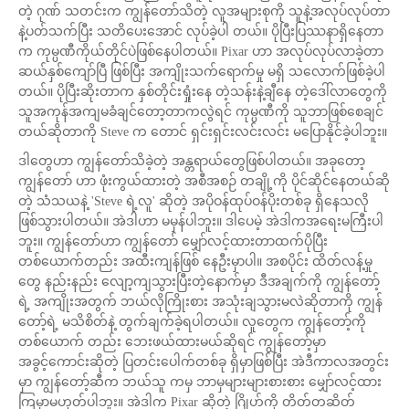
တဲ့ ဂုဏ် သတင်းက ကျွန်တော်သိတဲ့ လူအများစုကို သူနဲ့အလုပ်လုပ်တာ
နဲ့ပတ်သက်ပြီး သတိပေးအောင် လုပ်ခဲ့ပါ တယ်။ ပိုပြီးပြဿနာရှိနေတာ
က ကုမ္ပဏီကိုယ်တိုင်ပဲဖြစ်နေပါတယ်။ Pixar ဟာ အလုပ်လုပ်လာခဲ့တာ
ဆယ်နှစ်ကျော်ပြီ ဖြစ်ပြီး အကျိုးသက်ရောက်မှု မရှိ သလောက်ဖြစ်ခဲ့ပါ
တယ်။ ပိုပြီးဆိုးတာက နှစ်တိုင်းရှုံးနေ တဲ့သန်းနဲ့ချီနေ တဲ့ဒေါ်လာတွေကို
သူအကုန်အကျမခံချင်တော့တာကလွဲရင် ကုမ္ပဏီကို သူဘာဖြစ်စေချင်
တယ်ဆိုတာကို Steve က တောင် ရှင်းရှင်းလင်းလင်း မပြောနိုင်ခဲ့ပါဘူး။
ဒါတွေဟာ ကျွန်တော်သိခဲ့တဲ့ အန္တရာယ်တွေဖြစ်ပါတယ်။ အခုတော့
ကျွန်တော် ဟာ ဖုံးကွယ်ထားတဲ့ အစီအစဉ် တချို့ကို ပိုင်ဆိုင်နေတယ်ဆို
တဲ့ သံသယနဲ့ 'Steve ရဲ့လူ' ဆိုတဲ့ အပိုဝန်ထုပ်ဝန်ပိုးတစ်ခု ရှိနေသလို
ဖြစ်သွားပါတယ်။ အဲဒါဟာ မမှန်ပါဘူး။ ဒါပေမဲ့ အဲဒါကအရေးမကြီးပါ
ဘူး။ ကျွန်တော်ဟာ ကျွန်တော် မျှော်လင့်ထားတာထက်ပိုပြီး
တစ်ယောက်တည်း အထီးကျန်ဖြစ် နေဦးမှာပါ။ အစပိုင်း ထိတ်လန့်မှု
တွေ နည်းနည်း လျော့ကျသွားပြီးတဲ့နောက်မှာ ဒီအချက်ကို ကျွန်တော့်
ရဲ့ အကျိုးအတွက် ဘယ်လိုကြိုးစား အသုံးချသွားမလဲဆိုတာကို ကျွန်
တော့်ရဲ့ မသိစိတ်နဲ့ တွက်ချက်ခဲ့ရပါတယ်။ လူတွေက ကျွန်တော့်ကို
တစ်ယောက် တည်း ဘေးဖယ်ထားမယ်ဆိုရင် ကျွန်တော့်မှာ
အခွင့်ကောင်းဆိုတဲ့ ပြတင်းပေါက်တစ်ခု ရှိမှာဖြစ်ပြီး အဲဒီကာလအတွင်း
မှာ ကျွန်တော့်ဆီက ဘယ်သူ ကမှ ဘာမှများများစားစား မျှော်လင့်ထား
ကြမှာမဟုတ်ပါဘူး။ အဲဒါက Pixar ဆိုတဲ့ ဂြိုဟ်ကို တိတ်တဆိတ်