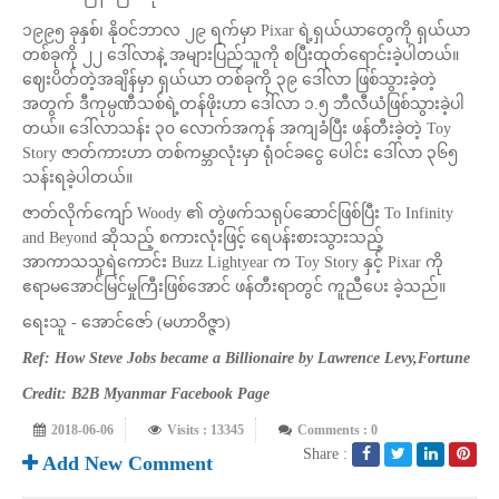
၁၉၉၅ ခုနှစ်၊ နိုဝင်ဘာလ ၂၉ ရက်မှာ Pixar ရဲ့ရှယ်ယာတွေကို ရှယ်ယာ
တစ်ခုကို ၂၂ ဒေါ်လာနဲ့ အများပြည်သူကို စပြီးထုတ်ရောင်းခဲ့ပါတယ်။
ဈေးပိတ်တဲ့အချိန်မှာ ရှယ်ယာ တစ်ခုကို ၃၉ ဒေါ်လာ ဖြစ်သွားခဲ့တဲ့
အတွက် ဒီကုမ္ပဏီသစ်ရဲ့တန်ဖိုးဟာ ဒေါ်လာ ၁.၅ ဘီလီယံဖြစ်သွားခဲ့ပါ
တယ်။ ဒေါ်လာသန်း ၃၀ လောက်အကုန် အကျခံပြီး ဖန်တီးခဲ့တဲ့ Toy
Story ဇာတ်ကားဟာ တစ်ကမ္ဘာလုံးမှာ ရုံဝင်ခငွေ ပေါင်း ဒေါ်လာ ၃၆၅
သန်းရခဲ့ပါတယ်။
ဇာတ်လိုက်ကျော် Woody ၏ တွဲဖက်သရုပ်ဆောင်ဖြစ်ပြီး To Infinity
and Beyond ဆိုသည့် စကားလုံးဖြင့် ရေပန်းစားသွားသည့်
အာကာသသူရဲကောင်း Buzz Lightyear က Toy Story နှင့် Pixar ကို
ဧရာမအောင်မြင်မှုကြီးဖြစ်အောင် ဖန်တီးရာတွင် ကူညီပေး ခဲ့သည်။
ရေးသူ - အောင်ဇော် (မဟာဝိဇ္ဇာ)
Ref: How Steve Jobs became a Billionaire by Lawrence Levy,Fortune
Credit: B2B Myanmar Facebook Page
2018-06-06
Visits : 13345
Comments : 0
Share :
Add New Comment