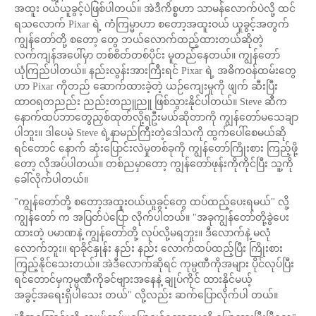
အထူး ဝယ်ယူခွင့်ပဲဖြစ်ပါတယ်။ အဲဒီကိစ္စဟာ သာမန်လောက်ပဲလို့ ထင်
ရသလောက် Pixar ရဲ့ ကံကြမ္မာဟာ စတော့အထူးဝယ် ယူခွင့်အတွက်
ကျွန်တော်တို့ စတော့ တွေ ဘယ်လောက်ထည့်ထားတယ်ဆိုတဲ့
လက်ကျန်အပေါ်မှာ တစ်စိတ်တစ်ပိုင်း မူတည်နေတယ်။ ကျွန်တော်
ယုံကြည်ပါတယ်။ နည်းလွန်းအားကြီးရင် Pixar ရဲ့ အဓိကဝန်ထမ်းတွေ
ဟာ Pixar ကိုတည် ဆောက်ထားခဲ့တဲ့ ယဉ်ကျေးမှုကို ဖျက် ဆီးပြီး
ထာဝရတညည်း ညည်းတညူညူ ဖြစ်သွားနိုင်ပါတယ်။ Steve ဆီက
နောက်ထပ်ဘာတွေညှစ်ထုတ်လို့ရဦးမယ်ဆိုတာကို ကျွန်တော်မသေချာ
ပါဘူး။ ဒါပေမဲ့ Steve ရဲ့နာမည်ကြီးတဲ့ဒေါသကို ထွက်ပေါ်စေမယ်ဆို
ရင်တောင် နောက် ဆုံးပြောင်းလဲမှုတစ်ခုကို ကျွန်တော်ကြိုးစား ကြည့်ဖို့
တော့ လိုအပ်ပါတယ်။ တစ်ညမှာတော့ ကျွန်တော်ဖုန်းကိုကိုင်ပြီး သူ့ကို
ခေါ်လိုက်ပါတယ်။
"ကျွန်တော်တို့ စတော့အထူးဝယ်ယူခွင့်တွေ ထပ်ထည့်ပေးရမယ်" လို့
ကျွန်တော် က အပြတ်ပဲပြော လိုက်ပါတယ်။ "အခုကျွန်တော်တို့ခွဲပေး
ထားတဲ့ ပမာဏနဲ့ ကျွန်တော်တို့ လုပ်လို့မရဘူး။ ဒီလောက်နဲ့ မလုံ
လောက်ဘူး။ ရာခိုင်နှုန်း နည်း နည်း လောက်ထပ်ထည့်ပြီး ကြိုးစား
ကြည့်နိုင်သေးတယ်။ အဲဒီလောက်ဆိုရင် ကုမ္ပဏီကိုအများ ပိုင်လုပ်ပြီး
ရင်တောင်မှကုမ္ပဏီကိုခင်ဗျားအနေနဲ့ ချုပ်ကိုင် ထားနိုင်မယ့်
အခွင့်အရေးရှိပါသေး တယ်" လို့လည်း ဆက်ပြောလိုက်ပါ တယ်။