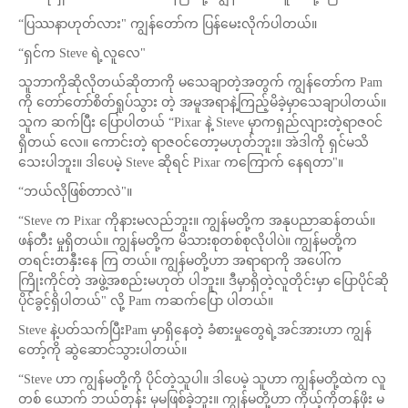
“ပြဿနာဟုတ်လား" ကျွန်တော်က ပြန်မေးလိုက်ပါတယ်။
“ရှင်က Steve ရဲ့လူလေ"
သူဘာကိုဆိုလိုတယ်ဆိုတာကို မသေချာတဲ့အတွက် ကျွန်တော်က Pam
ကို တော်တော်စိတ်ရှုပ်သွား တဲ့ အမူအရာနဲ့ကြည့်မိခဲ့မှာသေချာပါတယ်။
သူက ဆက်ပြီး ပြောပါတယ် “Pixar နဲ့ Steve မှာကရှည်လျားတဲ့ရာဇဝင်
ရှိတယ် လေ။ ကောင်းတဲ့ ရာဇဝင်တော့မဟုတ်ဘူး။ အဲဒါကို ရှင်မသိ
သေးပါဘူး။ ဒါပေမဲ့ Steve ဆိုရင် Pixar ကကြောက် နေရတာ"။
“ဘယ်လိုဖြစ်တာလဲ"။
“Steve က Pixar ကိုနားမလည်ဘူး။ ကျွန်မတို့က အနုပညာဆန်တယ်။
ဖန်တီး မှုရှိတယ်။ ကျွန်မတို့က မိသားစုတစ်စုလိုပါပဲ။ ကျွန်မတို့က
တရင်းတနှီးနေ ကြ တယ်။ ကျွန်မတို့ဟာ အရာရာကို အပေါ်က
ကြိုးကိုင်တဲ့ အဖွဲ့အစည်းမဟုတ် ပါဘူး။ ဒီမှာရှိတဲ့လူတိုင်းမှာ ပြောပိုင်ဆို
ပိုင်ခွင့်ရှိပါတယ်" လို့ Pam ကဆက်ပြော ပါတယ်။
Steve နဲ့ပတ်သက်ပြီးPam မှာရှိနေတဲ့ ခံစားမှုတွေရဲ့အင်အားဟာ ကျွန်
တော့်ကို ဆွဲဆောင်သွားပါတယ်။
“Steve ဟာ ကျွန်မတို့ကို ပိုင်တဲ့သူပါ။ ဒါပေမဲ့ သူဟာ ကျွန်မတို့ထဲက လူ
တစ် ယောက် ဘယ်တုန်း မှမဖြစ်ခဲ့ဘူး။ ကျွန်မတို့ဟာ ကိုယ့်ကိုတန်ဖိုး မ