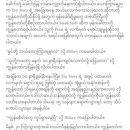
ခေါက်တုံ့ ခေါက်ပြန် လမ်းလျှောက်နေတာပဲရှိပါတယ်။ သောကြာနေ့ည
က Toy Story ရဲ့ အခြေအနေ ဘယ်လောက်ကောင်းခဲ့သလဲ ဆိုတာကို
ကျွန်တော်တို့သိနိုင်ဖို့ အတွက် ဖုန်းခေါ်ဆိုမှုတွေ တစ်သီကြီးကို
ကျွန်တော်တို့စီစဉ်ထားပါတယ်။ Sarah Staff ဆီက ဖုန်းခေါ်တာကို
ကျွန်တော်ရခဲ့ပါတယ်။ သူ့ကို Pixar ရဲ့ လက်မှတ် ရောင်းချမှုနဲ့ဆိုင်တဲ့
သတင်းအချက် အလက် အရင်းအမြစ်အတွက် တာဝန်ပေး ထားတာဖြစ်
ပါတယ်။
“ရှင်တို့ ဘယ်တော့ကြားရမှာလဲ" လို့ Hillary ကမေးပါတယ်။
“သူတို့ကတော့ မနက် ၁၀ နာရီဝန်းကျင်လောက်လို့ ပြောတာပဲ" လို့
ကျွန်တော်ကပြန်ဖြေ လိုက်ပါတယ်။
အချိန်က ၁၀ နာရီခွဲခါနီးနေပါပြီ။ Toy Story ရဲ့ အဖွင့် ပထမပတ်
လက်မှတ် ရောင်း ရငွေ ဖြစ်တဲ့ ပထမဆုံး အံ့ဖွယ်သရဲဂဏန်းကို
ကျွန်တော် သိရမယ့်အချိန်ကို ရောက်ဖို့ အချိန်နည်း နည်းကလေးပဲ လို
တော့ပါတယ်။ ဒေါ်လာဆယ်သန်းရမှာပဲလို့ ကျွန်တော့်ကိုယ်ကျွန်တော်
သတိပေးနေပါတယ်။ ဒါပေမဲ့ ၁၅ သန်းနား ရောက်သွားရင် တော့ သိပ်
ကောင်းသွားမှာ အမှန်ပါပဲ။
“ကျွန်မစိတ်တွေ လှုပ်ရှားနေပြီ" လို့ Hillary ကပြောပါတယ်။
မိနစ် ၂၀ ကြာသွားတဲ့အခါ တယ်လီဖုန်းမြည်လာပါတယ်။ ကျွန်တော်က