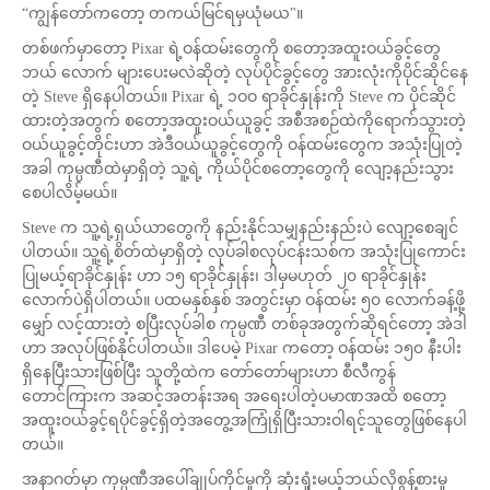
“ကျွန်တော်ကတော့ တကယ်မြင်ရမှယုံမယ"။
တစ်ဖက်မှာတော့ Pixar ရဲ့ဝန်ထမ်းတွေကို စတော့အထူးဝယ်ခွင့်တွေ
ဘယ် လောက် များပေးမလဲဆိုတဲ့ လုပ်ပိုင်ခွင့်တွေ အားလုံးကိုပိုင်ဆိုင်နေ
တဲ့ Steve ရှိနေပါတယ်။ Pixar ရဲ့ ၁ဝဝ ရာခိုင်နှုန်းကို Steve က ပိုင်ဆိုင်
ထားတဲ့အတွက် စတော့အထူးဝယ်ယူခွင့် အစီအစဉ်ထဲကိုရောက်သွားတဲ့
ဝယ်ယူခွင့်တိုင်းဟာ အဲဒီဝယ်ယူခွင့်တွေကို ဝန်ထမ်းတွေက အသုံးပြုတဲ့
အခါ ကုမ္ပဏီထဲမှာရှိတဲ့ သူ့ရဲ့ ကိုယ်ပိုင်စတော့တွေကို လျော့နည်းသွား
စေပါလိမ့်မယ်။
Steve က သူ့ရဲ့ရှယ်ယာတွေကို နည်းနိုင်သမျှနည်းနည်းပဲ လျော့စေချင်
ပါတယ်။ သူ့ရဲ့စိတ်ထဲမှာရှိတဲ့ လုပ်ခါစလုပ်ငန်းသစ်က အသုံးပြုကောင်း
ပြုမယ့်ရာခိုင်နှုန်း ဟာ ၁၅ ရာခိုင်နှုန်း၊ ဒါမှမဟုတ် ၂၀ ရာခိုင်နှုန်း
လောက်ပဲရှိပါတယ်။ ပထမနှစ်နှစ် အတွင်းမှာ ဝန်ထမ်း ၅၀ လောက်ခန့်ဖို့
မျှော် လင့်ထားတဲ့ စပြီးလုပ်ခါစ ကုမ္ပဏီ တစ်ခုအတွက်ဆိုရင်တော့ အဲဒါ
ဟာ အလုပ်ဖြစ်နိုင်ပါတယ်။ ဒါပေမဲ့ Pixar ကတော့ ဝန်ထမ်း ၁၅၀ နီးပါး
ရှိနေပြီးသားဖြစ်ပြီး သူတို့ထဲက တော်တော်များဟာ စီလီကွန်
တောင်ကြားက အဆင့်အတန်းအရ အရေးပါတဲ့ပမာဏအထိ စတော့
အထူးဝယ်ခွင့်ရပိုင်ခွင့်ရှိတဲ့အတွေ့အကြုံရှိပြီးသားဝါရင့်သူတွေဖြစ်နေပါ
တယ်။
အနာဂတ်မှာ ကုမ္ပဏီအပေါ်ချုပ်ကိုင်မှုကို ဆုံးရှုံးမယ့်ဘယ်လိုစွန့်စားမှု