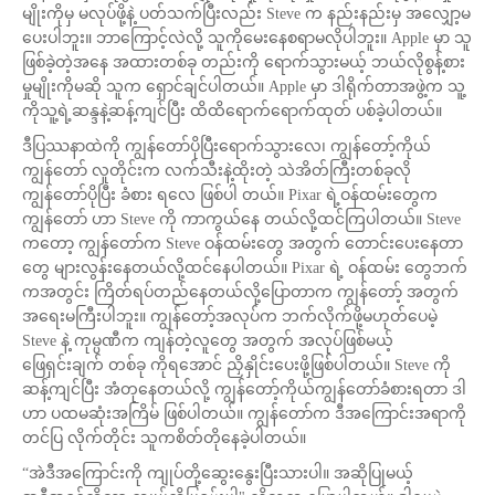
မျိုးကိုမှ မလုပ်ဖို့နဲ့ ပတ်သက်ပြီးလည်း Steve က နည်းနည်းမှ အလျှော့မ
ပေးပါဘူး။ ဘာကြောင့်လဲလို့ သူကိုမေးနေစရာမလိုပါဘူး။ Apple မှာ သူ
ဖြစ်ခဲ့တဲ့အနေ အထားတစ်ခု တည်းကို ရောက်သွားမယ့် ဘယ်လိုစွန့်စား
မှုမျိုးကိုမဆို သူက ရှောင်ချင်ပါတယ်။ Apple မှာ ဒါရိုက်တာအဖွဲ့က သူ့
ကိုသူ့ရဲ့ဆန္ဒနဲ့ဆန့်ကျင်ပြီး ထိထိရောက်ရောက်ထုတ် ပစ်ခဲ့ပါတယ်။
ဒီပြဿနာထဲကို ကျွန်တော်ပိုပြီးရောက်သွားလေ၊ ကျွန်တော့်ကိုယ်
ကျွန်တော် လူတိုင်းက လက်သီးနဲ့ထိုးတဲ့ သဲအိတ်ကြီးတစ်ခုလို
ကျွန်တော်ပိုပြီး ခံစား ရလေ ဖြစ်ပါ တယ်။ Pixar ရဲ့ဝန်ထမ်းတွေက
ကျွန်တော် ဟာ Steve ကို ကာကွယ်နေ တယ်လို့ထင်ကြပါတယ်။ Steve
ကတော့ ကျွန်တော်က Steve ဝန်ထမ်းတွေ အတွက် တောင်းပေးနေတာ
တွေ များလွန်းနေတယ်လို့ထင်နေပါတယ်။ Pixar ရဲ့ ဝန်ထမ်း တွေဘက်
ကအတွင်း ကြိတ်ရပ်တည်နေတယ်လို့ပြောတာက ကျွန်တော့် အတွက်
အရေးမကြီးပါဘူး။ ကျွန်တော့်အလုပ်က ဘက်လိုက်ဖို့မဟုတ်ပေမဲ့
Steve နဲ့ ကုမ္ပဏီက ကျန်တဲ့လူတွေ အတွက် အလုပ်ဖြစ်မယ့်
ဖြေရှင်းချက် တစ်ခု ကိုရအောင် ညှိနှိုင်းပေးဖို့ဖြစ်ပါတယ်။ Steve ကို
ဆန့်ကျင်ပြီး အံတုနေတယ်လို့ ကျွန်တော့်ကိုယ်ကျွန်တော်ခံစားရတာ ဒါ
ဟာ ပထမဆုံးအကြိမ် ဖြစ်ပါတယ်။ ကျွန်တော်က ဒီအကြောင်းအရာကို
တင်ပြ လိုက်တိုင်း သူကစိတ်တိုနေခဲ့ပါတယ်။
“အဲဒီအကြောင်းကို ကျုပ်တို့ဆွေးနွေးပြီးသားပါ။ အဆိုပြုမယ့်