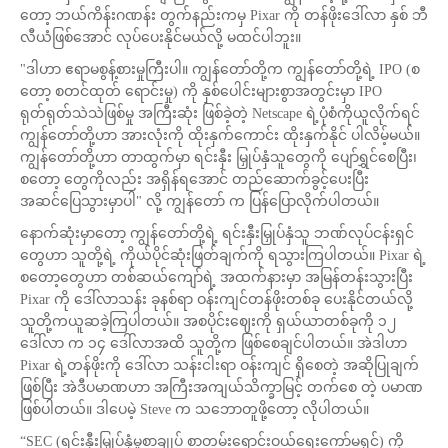
တော့ ဘယ်ကိန်းဂဏန်း တွက်နည်းကမှ Pixar ကို တန်ဖိုးဒေါ်လာ နှစ် ဘီ
လီယံဖြစ်အောင် လုပ်ပေးနိုင်မယ်လို့ မထင်ပါဘူး။
"ဒါဟာ ဧရာမစွန့်စားမှုကြီးပါ။ ကျွန်တော်တို့က ကျွန်တော်တို့ရဲ့ IPO (စ
တော့ စတင်ထုတ် ရောင်းမှု) ကို နှစ်ပေါင်းများစွာအတွင်းမှာ IPO
ရုတ်ရုတ်သဲသဲဖြစ်မှု အကြီးဆုံး ဖြစ်ခဲ့တဲ့ Netscape ရဲ့ပုံစံကိုယူလိုက်ရင်
ကျွန်တော်တို့ဟာ အားလုံးကို ထိုးနှက်ကောင်း ထိုးနှက်နိုင် ပါလိမ့်မယ်။
ကျွန်တော်တို့ဟာ တာထွက်မှာ ရင်းနှီး မြှုပ်နှံသူတွေကို ပျော်ရွှင်စေပြီး၊
စတော့ တွေကိုလည်း အရှိန်ရအောင် တည်ဆောက်ခွင့်ပေးပြီး
အဆင်ပြေသွားမှာပါ" လို့ ကျွန်တော် က ပြန်ပြောလိုက်ပါတယ်။
နောက်ဆုံးမှာတော့ ကျွန်တော်တို့ရဲ့ ရင်းနှီးမြှုပ်နှံသူ ဘဏ်လုပ်ငန်းရှင်
တွေဟာ သူတို့ရဲ့ ကိုယ်ပိုင်ဆုံးဖြတ်ချက်ကို ရသွားကြပါတယ်။ Pixar ရဲ့
စတော့တွေဟာ တစ်ဆယ်ကျော်ရဲ့ အထက်နားမှာ အမြန်တန်းသွားပြီး
Pixar ကို ဒေါ်လာသန်း ခုနစ်ရာ ဝန်းကျင်တန်ဖိုးတစ်ခု ပေးနိုင်တယ်လို့
သူတို့ကယူဆခဲ့ကြပါတယ်။ အစပိုင်းဈေးကို ရှယ်ယာတစ်ခုကို ၁၂
ဒေါ်လာ က ၁၄ ဒေါ်လာအထိ သူတို့က ဖြစ်စေချင်ပါတယ်။ အဲဒါဟာ
Pixar ရဲ့တန်ဖိုးကို ဒေါ်လာ သန်းငါးရာ ဝန်းကျင် ရှိစေတဲ့ အဆိုပြုချက်
ဖြစ်ပြီး အဲဒီပမာဏဟာ အကြီးအကျယ်သိက္ခာမြင့် တက်စေ တဲ့ ပမာဏ
ဖြစ်ပါတယ်။ ဒါပေမဲ့ Steve က သဘောတူဖို့တော့ လိုပါတယ်။
“SEC (ရင်းနှီးမြှုပ်နှံမှုစာချုပ် စာတမ်းရောင်းဝယ်ရေးကော်မရှင်) ကို