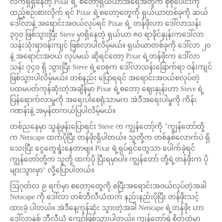
လက်ရှိရှိနေတဲ့ Pixar ရဲ့ စတော့ရှယ်ယာအရေအတွက် စုစုပေါင်းကို
ထည့်စဉ်းစားလိုက် ရင် Pixar ရဲ့စတော့တွေကို ရှယ်ယာတစ်ခုကို ဆယ်
ဒေါ်လာနဲ့ အရောင်းအဝယ်လုပ်ရင် Pixar ရဲ့ တန်ဖိုးဟာ ဒေါ်လာသန်း
၃၇၀ ဖြစ်သွားပြီး Steve မှာရှိနေတဲ့ ရှယ်ယာ ၈၀ ရာခိုင်နှုန်းကဒေါ်လာ
သန်းသုံးရာဝန်းကျင် ဖြစ်လာပါလိမ့်မယ်။ ရှယ်ယာတစ်ခုကို ဒေါ်လာ ၂၀
နဲ့ အရောင်းအဝယ် လုပ်မယ် ဆိုရင်တော့ Pixar ရဲ့တန်ဖိုးက ဒေါ်လာ
သန်း ၇၄၀ ရှိ သွားပြီး Steve ရဲ့ဝေစုက ဒေါ်လာသန်းခြောက်ရာ ဝန်းကျင်
ဖြစ်သွားပါလိမ့်မယ်။ တစ်နည်း ပြောရရင် အရောင်းအဝယ်စလုပ်တဲ့
ပထမပတ်ကုန်ဆုံးတဲ့အချိန်မှာ Pixar ရဲ့စတော့ ဈေးနှုန်းဟာ Steve ရဲ့
ပြန်ရောက်လာမှုကို အရေးပါစေရုံသာမက အဲဒီအရေးပါမှုကို ကိန်း
ဂဏန်းနဲ့ အမှန်တကယ်ပြပါလိမ့်မယ်။
တစ်ညနေမှာ သူနဲ့ဖုန်းပြောရင်း Steve က ကျွန်တော့်ကို "ကျွန်တော်တို့
က Netscape ထက်ပိုပြီး တန်ဖိုးရှိပါတယ်။ သူတို့က တစ်နှစ်လောက်ပဲ ရှိ
သေးပြီး ငွေတွေရှုံးနေတာဗျ။ Pixar ရဲ့ရုပ်ရှင်တွေသာ ပေါက်ခဲ့ရင်
ကျွန်တော်တို့က သူတို့ ထက်ပို ပြီးရမှာပါ။ ကျွန်တော် တို့ရဲ့တန်ဖိုးက ပို
များသွားမှာ" လို့ပြောပါတယ်။
ဩဂုတ်လ ၉ ရက်မှာ စတော့တွေကို စပြီးအရောင်းအဝယ်လုပ်တဲ့အခါ
Netscape ကို ဒေါ်လာ တစ်ဘီလီယံထက် နည်းနည်းပိုပြီး တန်ဖိုးသင့်
ထားခဲ့ ပါတယ်။ အဲဒီနေ့ကုန်ဆုံး သွားတဲ့အခါ Netscape ရဲ့တန်ဖိုး ဟာ
ဒေါ်လာနှစ် ဘီလီယံ ကျော်ဖြစ်သွားပါတယ်။ ကျွန်တော့်ရဲ့စိတ်ထဲမှာ