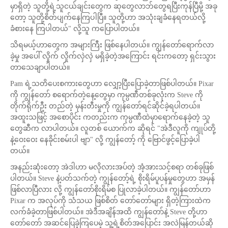
မှာရှိတဲ့ သူတို့ရဲ့သူငယ်ချင်းတွေက ဆုတွေလာဘ်တွေရပြီးကုန်ပြီမို့ အခု
တော့ သူတို့စိတ်ပျက်နေကြပါပြီ။ သူတို့ဟာ အသုံးချခံနေရတယ်လို့
ခံစားနေ ကြပါတယ်" လို့သူ ကပြောပါတယ်။
သိရမယ့်ဟာတွေက အများကြီး ဖြစ်နေပါတယ်။ ကျွန်တော်ရောက်လာ
ခဲ့မှု အပေါ် လှိုက် လှိုက်လှဲလှဲ မရှိခဲ့တဲ့အကြောင်း ရင်းကတော့ ရှင်းသွား
တာသေချာပါတယ်။
Pam ရဲ့သတိပေးစကားတွေဟာ လျှော့ပြီးပြောခဲ့တာဖြစ်ပါတယ်။ Pixar
ကို ကျွန်တော် စရောက်တဲ့နေ့တွေမှာ ကုမ္ပဏီတစ်ခုလုံးက Steve ကို
တိုက်ရိုက်ဦး တည်တဲ့ မုန်းတီးမှုကို ကျွန်တော်ရင်ဆိုင်ခဲ့ရပါတယ်။
အထူးသဖြင့် အစောပိုင်း ကတည်းက ကုမ္ပဏီထဲမှာရောက်နေခဲ့တဲ့ သူ
တွေဆီက လာပါတယ်။ လူတစ် ယောက်က ဆိုရင် "အဲဒီလူကို ကျုပ်တို့
နဲ့ဝေးဝေး နေခိုင်းစမ်းပါ ဗျာ" လို့ ကျွန်တော့် ကို ဗြောင်ဖွင့်ပြောခဲ့ပါ
တယ်။
အနည်းဆုံးတော့ အဲဒါဟာ မလိုလားအပ်တဲ့ အံ့အားသင့်စရာ တစ်ခုဖြစ်
ပါတယ်။ Steve နဲ့ပတ်သက်တဲ့ ကျွန်တော့်ရဲ့ စိုးရိမ်ပူပန်မှုတွေဟာ အမှန်
ဖြစ်လာပြီလား လို့ ကျွန်တော်စိုးရိမ်စ ပြုလာခဲ့ပါတယ်။ ကျွန်တော်ဟာ
Pixar က အလုပ်ကို သံသယ ဖြစ်စိတ် တော်တော်များ ရှိတဲ့ကြားထဲက
လက်ခံခဲ့တာဖြစ်ပါတယ်။ အဲဒီအချိန်အထိ ကျွန်တော်နဲ့ Steve တို့ဟာ
တော်တော် အဆင်ပြေခဲ့ကြပေမဲ့ သူ့ရဲ့စိတ်အပြောင်း အလဲမြန်တယ်ဆို