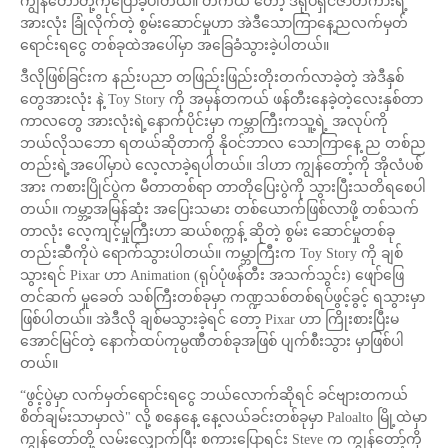
ကျွန်တော်တို့ကိုပြောခဲ့ပါတယ်။ တကယ် တော့ ဒီရုပ်ရှင်ဇာတ်ကားရဲ့
အားလုံး ခြုံလိုက်တဲ့ စွမ်းဆောင်မှုဟာ အဲဒီသောကြာနေ့ညလက်မှတ်
ရောင်းရငွေ တစ်ခုထဲအပေါ်မှာ အခြေခံသွားခဲ့ပါတယ်။
ဒီလိုဖြစ်ခြင်းက နည်းပညာ တဖြည်းဖြည်းတိုးတက်လာခဲ့တဲ့ အဲဒီနှစ်
တွေအားလုံး နဲ့ Toy Story ကို အမှန်တကယ် ဖန်တီးနေခဲ့တဲ့လေးနှစ်တာ
ကာလတွေ အားလုံးရဲ့နောက်ပိုင်းမှာ ကမ္ဘာကြီးကသူ့ရဲ့ အလုပ်ကို
ဘယ်လိုသဘော ရတယ်ဆိုတာကို နိုဝင်ဘာလ သောကြာနေ့ ည တစ်ည
တည်းရဲ့အပေါ်မှာပဲ လေ့လာခဲ့ရပါတယ်။ ဒါဟာ ကျွန်တော့်ကို အိုလံပစ်
အား ကစားပြိုင်ပွဲက မီတာတစ်ရာ တာတိုပြေးပွဲကို သွားပြီးသတိရစေပါ
တယ်။ ကမ္ဘာ့အမြန်ဆုံး အပြေးသမား တစ်ယောက်ဖြစ်လာဖို့ တစ်သက်
တာလုံး လေ့ကျင့်မှုကြီးဟာ ဆယ်စက္ကန့် ဆိုတဲ့ စွမ်း ဆောင်မှုတစ်ခု
တည်းဆီကိုပဲ ရောက်သွားပါတယ်။ ကမ္ဘာကြီးက Toy Story ကို ချစ်
သွားရင် Pixar ဟာ Animation (ရုပ်ပုံဖန်တီး အသက်သွင်း) ဖျော်ဖြေ
တင်ဆက် မှုခေတ် သစ်ကြီးတစ်ခုမှာ ကဏ္ဍသစ်တစ်ရပ်ဖွင့်ခွင့် ရသွားမှာ
ဖြစ်ပါတယ်။ အဲဒီလို ချစ်မသွားခဲ့ရင် တော့ Pixar ဟာ ကြိုးစားပြီးမ
အောင်မြင်တဲ့ နောက်ထပ်ကုမ္ပဏီတစ်ခုအဖြစ် ပျက်စီးသွား မှာဖြစ်ပါ
တယ်။
“ဖွင့်ပွဲမှာ လက်မှတ်ရောင်းရငွေ ဘယ်လောက်ဆိုရင် ခင်ဗျားတကယ်
စိတ်ချမ်းသာမှာလဲ" လို့ စနေနေ့ နေ့လယ်ခင်းတစ်ခုမှာ Paloalto မြို့ထဲမှာ
ကျွန်တော်တို့ လမ်းလျှောက်ပြီး စကားပြောရင်း Steve က ကျွန်တော့်ကို