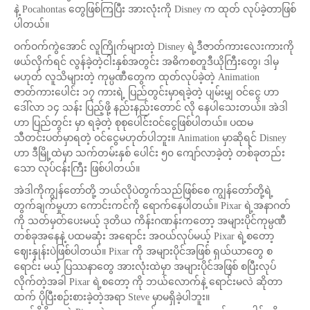
နဲ့ Pocahontas တွေဖြစ်ကြပြီး အားလုံးကို Disney က ထုတ် လုပ်ခဲ့တာဖြစ်
ပါတယ်။
ဝက်ဝက်ကွဲအောင် လူကြိုက်များတဲ့ Disney ရဲ့ဒီဇာတ်ကားလေးကားကို
ဖယ်လိုက်ရင် လွန်ခဲ့တဲ့ငါးနှစ်အတွင်း အဓိကစတူဒီယိုကြီးတွေ၊ ဒါမှ
မဟုတ် လူသိများတဲ့ ကုမ္ပဏီတွေက ထုတ်လုပ်ခဲ့တဲ့ Animation
ဇာတ်ကားပေါင်း ၁၇ ကားရဲ့ ပြည်တွင်းမှာရခဲ့တဲ့ ပျမ်းမျှ ဝင်ငွေ ဟာ
ဒေါ်လာ ၁၄ သန်း ပြည့်ဖို့ နည်းနည်းတောင် လို နေပါသေးတယ်။ အဲဒါ
ဟာ ပြည်တွင်း မှာ ရခဲ့တဲ့ စုစုပေါင်းဝင်ငွေဖြစ်ပါတယ်။ ပထမ
သီတင်းပတ်မှာရတဲ့ ဝင်ငွေမဟုတ်ပါဘူး။ Animation မှာဆိုရင် Disney
ဟာ ဒီမြို့ထဲမှာ သက်တမ်းနှစ် ပေါင်း ၅၀ ကျော်လာခဲ့တဲ့ တစ်ခုတည်း
သော လုပ်ငန်းကြီး ဖြစ်ပါတယ်။
အဲဒါကိုကျွန်တော်တို့ ဘယ်လိုပဲတွက်သည်ဖြစ်စေ ကျွန်တော်တို့ရဲ့
တွက်ချက်မှုဟာ ကောင်းကင်ကို ရောက်နေပါတယ်။ Pixar ရဲ့အနာဂတ်
ကို သတ်မှတ်ပေးမယ့် ဒုတိယ ကိန်းဂဏန်းကတော့ အများပိုင်ကုမ္ပဏီ
တစ်ခုအနေနဲ့ ပထမဆုံး အရောင်း အဝယ်လုပ်မယ့် Pixar ရဲ့စတော့
ဈေးနှုန်းပဲဖြစ်ပါတယ်။ Pixar ကို အများပိုင်အဖြစ် ရှယ်ယာတွေ စ
ရောင်း မယ့် ပြဿနာတွေ အားလုံးထဲမှာ အများပိုင်အဖြစ် စပြီးလုပ်
လိုက်တဲ့အခါ Pixar ရဲ့စတော့ ကို ဘယ်လောက်နဲ့ ရောင်းမလဲ ဆိုတာ
ထက် ပိုပြီးစဉ်းစားခဲ့တဲ့အရာ Steve မှာမရှိခဲ့ပါဘူး။