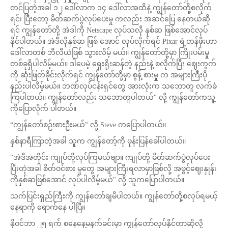
တင်ပြတဲ့အခါ ၁၂ ဒေါ်လာက ၁၄ ဒေါ်လာအထိနဲ့ ကျွန်တော်တို့စလိုက်
ရင်၊ ပြီးတော့ မိတ်ဆက်ပွဲလုပ်ပေးမှု ကလည်း အဆင်ပြေ နေတယ်ဆို
ရင် ကျွန်တော်တို့ အဲဒါကို Netscape လုပ်သလို နှစ်ဆ ဖြစ်အောင်လုပ်
နိုင်ပါတယ်။ အဲဒီလိုနှစ်ဆ ဖြစ် အောင် လုပ်လိုက်ရင် Pixar ရဲ့တန်ဖိုးဟာ
ဒေါ်လာတစ် ဘီလီယံဖြစ် သွားလိမ့် မယ်။ ကျွန်တော်တို့မှာ ကြိုးပမ်းမှု
တစ်ခုရှိပါလိမ့်မယ်။ ဒါပေမဲ့ ရှေးရိုးဆန်တဲ့ နည်းနဲ့ စလိုက်ပြီး ဈေးကွက်
ကို ဆုံးဖြတ်ခိုင်းလိုက်ရင် ကျွန်တော်တို့မှာ စွန့် စားမှု က အများကြီးပို
နည်းပါလိမ့်မယ်။ ဘဏ်လုပ်ငန်းရှင်တွေ အားလုံးက သဘောတူ လက်ခံ
ကြပါတယ်။ ကျွန်တော်လည်း သဘောတူပါတယ်" လို့ ကျွန်တော်ကသူ့
ကိုပြောလိုက် ပါတယ်။
“ကျွန်တော်စဉ်းစားဦးမယ်" လို့ Steve ကပြောပါတယ်။
နှစ်နာရီကြာတဲ့အခါ သူက ကျွန်တော့်ကို ဖုန်းပြန်ခေါ်ပါတယ်။
“အဲဒီအတိုင်း ကျုပ်တို့လုပ်ကြမယ်ဗျာ။ ကျုပ်တို့ မိတ်ဆက်ပွဲလုပ်ပေး
ပြီးတဲ့အခါ စိတ်ဝင်စား မှုတွေ အများကြီးရလာမှာဖြစ်လို့ အဖွင့်ဈေးနှုန်း
ကိုနှစ်ဆဖြစ်အောင် လုပ်ပါလိမ့်မယ်" လို့ သူကပြောပါတယ်။
သက်ပြင်းရှည်ကြီးကို ကျွန်တော်ချမိပါတယ်။ ကျွန်တော်တို့စလုပ်ရမယ့်
နေရာကို ရောက်နေ ပါပြီ။
နိုဝင်ဘာ ၂၅ ရက် စနေနေ့မနက်ခင်းမှာ ကျွန်တော်လုပ်နိုင်တာဆိုလို့