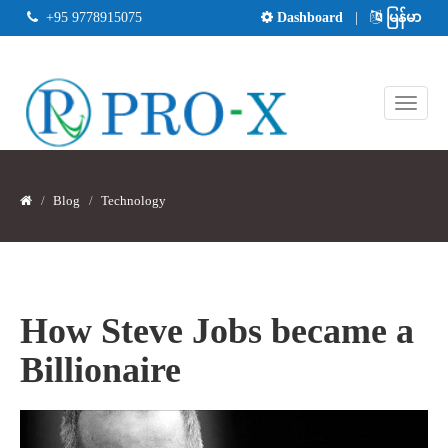
+95 9778915075
Dashboard
|
မြန်မာ
Blog
Technology
How Steve Jobs became a
Billionaire