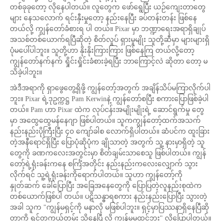
တစ်ခုခုတော့ လိုနေပါတယ်။ လူတွေက ဖော်ရွေပြီး ယဉ်ကျေးတာတွေ
များ နေသလောက် ရင်းနှီးမှုတော့ နည်းနေပြီး ခပ်တန်းတန်း ဖြစ်နေ
တယ်လို့ ကျွန်တော်ခံစားရ ပါ တယ်။ Pixar မှာ ဘဏ္ဍာရေးအရာရှိချုပ်
အသစ်တစ်ယောက်ရပြီဆိုတဲ့ စိတ်လှုပ် ရှားမှုမျိုး သူတို့ဆီမှာ များများရှိ
ပုံမပေါ်ပါဘူး။ သူတို့ဟာ နိုးနိုးကြားကြား ဖြစ်နေကြ တယ်လို့တော့
ကျွန်တော်နက်နက် ရှိုင်းရှိုင်းခံစားခဲ့ရပြီး ဘာကြောင့်လဲ ဆိုတာ တော့ မ
သိခဲ့ပါဘူး။
အဲဒီအရာကို ရှာဖွေတွေ့ရှိဖို့ ကျွန်တော့်အတွက် အချိန်သိပ်မကြာလိုက်ပါ
ဘူး။ Pixar ရဲ့ဒုဥက္ကဋ္ဌ Pam Kerwinနဲ့ ကျွန်တော်စပြီး စကားပြောဖြစ်ခဲ့ပါ
တယ်။ Pam ဟာ Pixar ထဲက လုပ်ငန်းအမျိုးမျိုးရဲ့ ဆောင်ရွက်မှု တွေ
မှာ အထွေထွေမန်နေဂျာ ဖြစ်ပါတယ်။ သူကကျွန်တော့်ထက်အသက်
နည်းနည်းပိုကြီးပြီး ၄၀ ကျော်ခါစ လောက်ရှိပါတယ်။ ဆံပင်က ထူးခြား
တဲ့အနီရောင်ရှိပြီး ပြောပုံဆိုပုံက ချိုသာတဲ့ အတွက် သူ့ နားမှာရှိတဲ့ သူ
တွေကို ခဏကလေးအတွင်းမှာ စိတ်ချမ်းသာစေသူ ဖြစ်ပါတယ်။ ကျွန်
တော့်ရဲ့ရုံးခန်းကနေ စင်္ကြံအတိုင်း နည်းနည်းကလေးလျှောက် သွား
လိုက်ရင် သူ့ရဲ့ရုံးခန်းကိုရောက်ပါတယ်။ သူဟာ ကျွန်တော့်ကို
နှုတ်ဆက် ခေါ်ပြောပြီး အခြေအနေတွေကို ပြောပြတဲ့လူနည်းစုထဲက
တစ်ယောက်ဖြစ်ပါ တယ်။ ပဋိသန္ဓာရစကား နည်းနည်းပြောပြီး သွားတဲ့
အခါ သူက "ကျွန်မရှင့်ကို မနာလို မဖြစ်ပါဘူး။ ရှင့်မှာပြဿနာရှိနေပြီဆို
တာကို ရှင်တကယ်တမ်း သိနေပြီ လို့ ကျွန်မမထင်ဘူး" လို့ပြောပါတယ်။