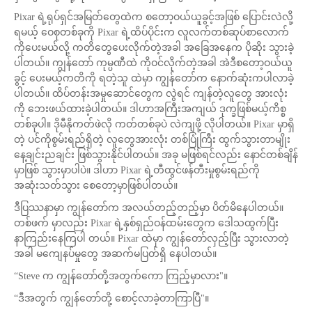
Pixar ရဲ့ရုပ်ရှင်အမြတ်တွေထဲက စတော့ဝယ်ယူခွင့်အဖြစ် ပြောင်းလဲလို့
ရမယ့် ဝေစုတစ်ခုကို Pixar ရဲ့ထိပ်ပိုင်းက လူလက်တစ်ဆုပ်စာလောက်
ကိုပေးမယ်လို့ ကတိတွေပေးလိုက်တဲ့အခါ အခြေအနေက ပိုဆိုး သွားခဲ့
ပါတယ်။ ကျွန်တော် ကုမ္ပဏီထဲ ကိုဝင်လိုက်တဲ့အခါ အဲဒီစတော့ဝယ်ယူ
ခွင့် ပေးမယ့်ကတိကို ရတဲ့သူ ထဲမှာ ကျွန်တော်က နောက်ဆုံးကပါလာခဲ့
ပါတယ်။ ထိပ်တန်းအမှုဆောင်တွေက လွဲရင် ကျန်တဲ့လူတွေ အားလုံး
ကို ဘေးဖယ်ထားခဲ့ပါတယ်။ ဒါဟာအကြီးအကျယ် ဒုက္ခဖြစ်မယ့်ကိစ္စ
တစ်ခုပါ။ ဒိုမီနိုကတ်ဖဲလို ကတ်တစ်ခုပဲ လဲကျဖို့ လိုပါတယ်။ Pixar မှာရှိ
တဲ့ ပင်ကိုစွမ်းရည်ရှိတဲ့ လူတွေအားလုံး တစ်ပြုံကြီး ထွက်သွားတာမျိုး
နေ့ချင်းညချင်း ဖြစ်သွားနိုင်ပါတယ်။ အခု မဖြစ်ရင်လည်း နောင်တစ်ချိန်
မှာဖြစ် သွားမှာပါပဲ။ ဒါဟာ Pixar ရဲ့တီထွင်ဖန်တီးမှုစွမ်းရည်ကို
အဆုံးသတ်သွား စေတော့မှာဖြစ်ပါတယ်။
ဒီပြဿနာမှာ ကျွန်တော်က အလယ်တည့်တည့်မှာ ပိတ်မိနေပါတယ်။
တစ်ဖက် မှာလည်း Pixar ရဲ့နှစ်ရှည်ဝန်ထမ်းတွေက ဒေါသထွက်ပြီး
နာကြည်းနေကြပါ တယ်။ Pixar ထဲမှာ ကျွန်တော်လှည့်ပြီး သွားလာတဲ့
အခါ မကျေနပ်မှုတွေ အဆက်မပြတ်ရှိ နေပါတယ်။
“Steve က ကျွန်တော်တို့အတွက်ကော ကြည့်မှာလား"။
“ဒီအတွက် ကျွန်တော်တို့ စောင့်လာခဲ့တာကြာပြီ"။