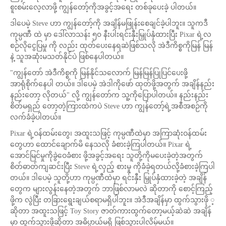
စူးစမ်းလေ့လာဖို့ ကျွန်တော့်ကိုအခွင့်အရေး တစ်ခုပေးခဲ့ ပါတယ်။
ဒါပေမဲ့ Steve ဟာ ကျွန်တော့်ကို အချိန်မဖြုန်းစေချင်ခဲ့ပါဘူး။ သူကဒီ
ကုမ္ပဏီ ထဲ မှာ ဒေါ်လာသန်း ၅၀ နီးပါးရင်းနှီးမြှုပ်နှံထားပြီး Pixar ရဲ့လ
စဉ်လိုငွေပြမှု ကို လည်း ထုတ်ပေးနေရဆဲဖြစ်သလို အဲဒီကိစ္စကိုမြန် မြန်
နဲ့ သူအဆုံးမသတ်နိုင်ပဲ ဖြစ်နေပါတယ်။
"ကျွန်တော် အဲဒီကိစ္စကို မြန်နိုင်သလောက် မြန်မြန်ပြုပြင်ပေးဖို့
အာရုံစိုက်နေပါ တယ်။ ဒါပေမဲ့ အဲဒါကိုဖော် ထုတ်ဖို့အတွက် အချိန်နည်း
နည်းတော့ လိုတယ်" လို့ ကျွန်တော်က သူ့ကိုပြောပါတယ်။ နည်းနည်း
စိတ်မရှည် တော့တဲ့ကြားထဲကပဲ Steve ဟာ ကျွန်တော့်ရဲ့အစီအစဉ်ကို
လက်ခံခဲ့ပါတယ်။
Pixar ရဲ့ဝန်ထမ်းတွေ၊ အထူးသဖြင့် ကုမ္ပဏီထဲမှာ အကြာဆုံးဝန်ထမ်း
တွေဟာ ထောင်ချောက်မိ နေသလို ခံစားခဲ့ကြပါတယ်။ Pixar ရဲ့
အောင်မြင်မှုကိုခွဲဝေခံစား ဖို့အခွင့်အရေး သူတို့ကိုမပေးခဲ့တဲ့အတွက်
စိတ်ဓာတ်ကျဆင်းပြီး Steve ရဲ့လှည့် စားမှု ကိုခံခဲ့ရတယ်လို့ခံစားခဲ့ကြပါ
တယ်။ ဒါပေမဲ့ သူတို့ဟာ ကုမ္ပဏီထဲမှာ ရင်းနှီး မြှုပ်နှံထားခဲ့တဲ့ အချိန်
တွေက များလွန်းနေတဲ့အတွက် ဘာဖြစ်လာမလဲ ဆိုတာကို စောင့်ကြည့်
ဖို့က လွဲပြီး တခြားရွေးချယ်စရာမရှိပါဘူး။ အဲဒီအချိန်မှာ ထွက်သွားဖို ့
ဆိုတာ အထူးသဖြင့် Toy Story ဇာတ်ကားထွက်တော့မယ့်ဆဲဆဲ အချိန်
မှာ ထွက်သွားဖို့ဆိုတာ အဓိပ္ပာယ်မရှိ ဖြစ်သွားပါလိမ့်မယ်။