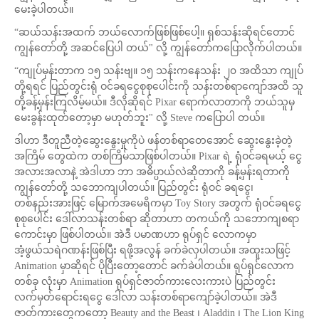
မေးခဲ့ပါတယ်။
“ဆယ်သန်းအထက် ဘယ်လောက်ဖြစ်ဖြစ်ပေါ့။ ရှစ်သန်းဆိုရင်တောင်
ကျွန်တော်တို့ အဆင်ပြေပါ တယ်" လို့ ကျွန်တော်ကပြောလိုက်ပါတယ်။
“ကျုပ်မှန်းတာက ၁၅ သန်းဗျ။ ၁၅ သန်းကနေသန်း ၂၀ အထိသာ ကျုပ်
တို့ရရင် ပြည်တွင်းရုံ ဝင်ခရငွေစုစုပေါင်းကို သန်းတစ်ရာကျော်အထိ သူ
တို့ခန့်မှန်းကြလိမ့်မယ်။ ဒီလိုဆိုရင် Pixar ရောက်လာတာကို ဘယ်သူမှ
မေးခွန်းထုတ်တော့မှာ မဟုတ်ဘူး" လို့ Steve ကပြောပါ တယ်။
ဒါဟာ ဒီတူညီတဲ့ဆွေးနွေးမှုကိုပဲ ဖန်တစ်ရာတေအောင် ဆွေးနွေးခဲ့တဲ့
အကြိမ် တွေထဲက တစ်ကြိမ်သာဖြစ်ပါတယ်။ Pixar ရဲ့ ရုံဝင်ခရမယ့် ငွေ
အလားအလာနဲ့ အဲဒါဟာ ဘာ အဓိပ္ပာယ်လဲဆိုတာကို ခန့်မှန်းရတာကို
ကျွန်တော်တို့ သဘောကျပါတယ်။ ပြည်တွင်း ရုံဝင် ခရငွေ၊
တစ်နည်းအားဖြင့် မြောက်အမေရိကမှာ Toy Story အတွက် ရုံဝင်ခရငွေ
စုစုပေါင်း ဒေါ်လာသန်းတစ်ရာ ဆိုတာဟာ တကယ်ကို သဘောကျစရာ
ကောင်းမှာ ဖြစ်ပါတယ်။ အဲဒီ ပမာဏဟာ ရုပ်ရှင် လောကမှာ
အံ့ဖွယ်သရဲဂဏန်းဖြစ်ပြီး ရဖို့အလွန် ခက်ခဲလှပါတယ်။ အထူးသဖြင့်
Animation မှာဆိုရင် ပိုပြီးတော့တောင် ခက်ခဲပါတယ်။ ရုပ်ရှင်လောက
တစ်ခု လုံးမှာ Animation ရုပ်ရှင်ဇာတ်ကားလေးကားပဲ ပြည်တွင်း
လက်မှတ်ရောင်းရငွေ ဒေါ်လာ သန်းတစ်ရာကျော်ခဲ့ပါတယ်။ အဲဒီ
ဇာတ်ကားတွေကတော့ Beauty and the Beast ၊ Aladdin ၊ The Lion King