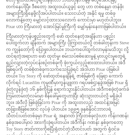
တော့ ရှယ်ယာတွေရဲ့တန်ဖိုးဟာ ဘယ်တုန်းကနဲ့မှ မတူအောင်မြင့်
တက်နေပါပြီ။ ဒီစတော့ အထူးဝယ်ယူခွင့် တွေ ဟာ တစ်နေ့မှာ တန်ဖိုး
အများကြီးရှိနေဖို့လိုအပ်ပါတယ်။ သေးငယ်တဲ့ အနိုင် ရမှု တစ်ခု
လောက်နဲ့တော့ မျှော်လင့်ထားသလောက် ကောင်းမှာ မဟုတ်ပါဘူး။
Pixar ဟာ ကြီးမားတဲ့ အောင်မြင်မှုကြီးကို မျှော်မှန်းနေတာဖြစ်ပါတယ်။
ကြီးမားတဲ့ကုန်ပစ္စည်းတွေကို ဖော် ထုတ်နေတဲ့အချိန်ဟာ ပစ္စည်း
ပေါ်ထွက်လာ ချိန်ထက် အများကြီး ပိုကြာတယ်လို့ တစ်ခါတုန်းက Steve
က ကျွန်တော့်ကို ပြောဖူးပါတယ်။ ဘယ်ကပေါ်ထွက်လာမှန်းမသိဘူး လို့
ထင်ရတဲ့အရာဟာ ဖော် ထုတ်မှု၊ စမ်းသပ်စစ်ဆေးမှုနဲ့ မှားယွင်းမှုတွေရဲ့
ရှည်လျားတဲ့လုပ်ငန်းစဉ်တစ်ခုကို ဖုံးကွယ်လှည့်စားထားပါတယ်။ အဲဒီ
ဖြစ်ရပ်ကို တစ်စုံတစ်ခုကသက်သေပြခဲ့ရင် အဲဒါဟာ Pixar ပဲဖြစ်ပါ
တယ်။ Toy Story ကို ဖော်ထုတ်နေချိန်ရဲ့ ဇာစ်မြစ်ကို ခြေရာ ကောက်
လိုက်ရင် Lucasfilm ကုမ္ပဏီမှာကွန်ပျူတာ ဂရပ်ဖစ်ဌာနခွဲအဖြစ် Pixar ရှိ
ခဲ့တဲ့လွန်ခဲ့တဲ့ ၁၆ နှစ်ကိုပြန် ရောက်သွားနိုင်ပါတယ်။ အဲဒီကစခဲ့တဲ့ခက်ခဲ
ကြမ်းတမ်းတဲ့လမ်းမှာ စိန်ခေါ်မှုတွေဟာပြီး ဆုံးသွားတယ်လို့ မရှိခဲ့ပါ
ဘူး။ အဲဒီလို ဖြစ်ခဲ့ခြင်းက Pixar ကို အထူးတလည် အထင်နဲ့အမြင်
တခြားစီဖြစ်အောင် လုပ်ခဲ့ ပါတယ်။ ၁၉၉၅ ခုနှစ်နိုဝင်ဘာလရဲ့
သီတင်းပတ်တစ်ခုမှာ Pixar ရဲ့ အနာဂတ် ကြီးတစ်ခုလုံးဟာ ကိန်းဂဏန်း
နှစ်ခုအပေါ်မှာပဲ အားကိုးခဲ့ရပါတယ်။ အဲဒီကိန်း ဂဏန်း နှစ်ခုကတော့
Toy Story ဇာတ်ကားကိုစပြီးရုံတင်တဲ့သီတင်းပတ် အတွက် ရုံဝင်ခ