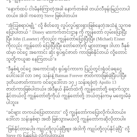
“နောက်ထပ် ငါးမိနစ်ကြာတဲ့အခါ နောက်တစ်ခါ တယ်လီဖုန်းမြည်လာပါ
တယ်။ အဲဒါ ကတော့ Steve ဖြစ်ပါတယ်။
“အံ့ဩစရာပဲဗျို့" လို့ စိတ်တွေ လှုပ်လှုပ်ရှားရှားဖြစ်နေတဲ့အသံနဲ့ သူကစ
ပြောပါတယ် " Disney မားကက်တင်းဌာန ကို ကျွန်တော် လှမ်းပြောပြီး
ပြီ။ John (Lasseter) ကိုလည်း ကျွန်တော်ပြောပြီးပြီ။ (Michael) Eisner
ကိုလည်း ကျွန်တော် ပြောပြီးပြီ။ တော်တော့်ကို များတာဗျ။ ဒါဟာ ဒီနှစ်
ထဲမှာ ဝင်ငွေ အကောင်း ဆုံး ရုပ်ရှင်ဇာတ် ကားဖြစ်နိုင်တယ် လို့တောင်
သူတို့ကယူဆ နေကြတယ်"။
“ဒီနှစ်ရဲ့ဝင်ငွေ အကောင်းဆုံး ရုပ်ရှင်ကားက ပြည်တွင်းရုံဝင်ခရငွေ
ပေါင်းဒေါ် လာ ၁၈၄ သန်းနဲ့ Batman Forever ဇာတ်ကားဖြစ်ခဲ့ပြီးပါပြီ။
ဒုတိယဇာတ်ကားက ဝင်ငွေဒေါ်လာ ၁၇၂ သန်းရခဲ့တဲ့ Apollo 13
ဇာတ်ကားဖြစ်ပါတယ်။ အဲဒီနယ် နိမိတ်ထဲကို ကျွန်တော်တို့ ရောက်သွား
နိုင်တယ်လို့ ကျွန်တော်တို့ကိုယ် ကျွန်တော်တို့ ဘယ်တုန်းကမှ မတွေးမိခဲ့
ပါဘူး။
“ခင်ဗျား တကယ်ပြောတာလား" လို့ ကျွန်တော်ကပြောလိုက်ပါတယ်။
ဒေါ်လာ သန်းနှစ်ရာ အထိ ဖြစ်သွားမယ်လို့ ကျွန်တော်ကဆိုလိုတာပါ။
“ဖြစ်နိုင်တာပေါ့။ ကျုပ်တို့လုပ်ခဲ့ပြီဗျ။ အဲဒါကို ကျုပ်တို့လုပ်နိုင်ခဲ့ပြီ" လို့
Steve က ပြန်ပြော လိုက်ပါတယ်။