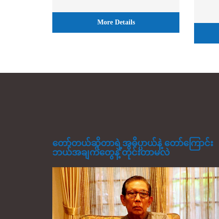
More Details
တော်တယ်ဆိုတာရဲ့အဓိပ္ပာယ်နဲ့ တော်ကြောင်း
ဘယ်အချက်တွေနဲ့ တိုင်းတာမလဲ