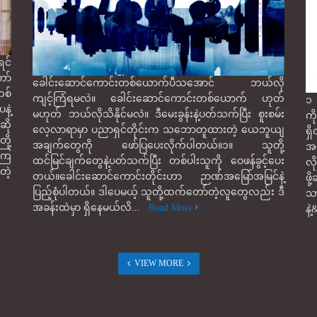
င်
ော်
ခေါင်းဆောင်ကောင်းတစ်ယောက်ပီသအောင် ဘယ်လို
စ်
ကျင့်ကြံရမလဲ။ ခေါင်းဆောင်ကောင်းတစ်ယောက် ဟုတ်
၁ 
နဲ့
မဟုတ် ဘယ်လိုသိနိုင်မလဲ။ ဒီမေးခွန်းနဲ့ပတ်သက်ပြီး စူးစမ်း
ကိ
ဆို
လေ့လာရာမှာ ပညာရှင်တိုင်းက သဘောတူထားတဲ့ ယေဘူယျ
ရ
ို့
အချက်တွေကို ဖော်ပြပေးလိုက်ပါတယ်။၁။ သူတို့
အက
်ကြ
ထင်မြင်ချက်တွေနဲ့ပတ်သက်ပြီး တစ်ပါးသူကို ဝေဖန်ခွင့်ပေး
လိ
တဲ့
တယ်။ခေါင်းဆောင်ကောင်းတိုင်းဟာ ဉာဏ်အမြော်အမြင်နဲ့
ဖိ
ပြည့်စုံပါတယ်။ ဒါပေမယ့် သူတို့ထက်တော်တဲ့လူတွေလည်း ဒီ
သာ
အခန်းထဲမှာ ရှိနေမယ်လိ...
Read More
နဲ
VIEW MORE