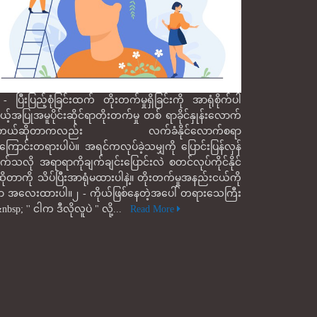
- ပြီးပြည့်စုံခြင်းထက် တိုးတက်မှုရှိခြင်းကို အာရုံစိုက်ပါ
ုယ့်အပြုအမူပိုင်းဆိုင်ရာတိုးတက်မှု တစ် ရာခိုင်နှုန်းလောက်
ှိတယ်ဆိုတာကလည်း လက်ခံနိုင်လောက်စရာ
ြောင်းတရားပါပဲ။ အရင်ကလုပ်ခဲ့သမျှကို ပြောင်းပြန်လှန်
ုက်သလို အရာရာကိုချက်ချင်းပြောင်းလဲ စတင်လုပ်ကိုင်နိုင်
ု့ဆိုတာကို သိပ်ပြီးအာရုံမထားပါနဲ့။ တိုးတက်မှုအနည်းငယ်ကို
 အလေးထားပါ။၂ - ကိုယ်ဖြစ်နေတဲ့အပေါ် တရားသေကြီး
့&nbsp; '' ငါက ဒီလိုလူပဲ " လို့...
Read More