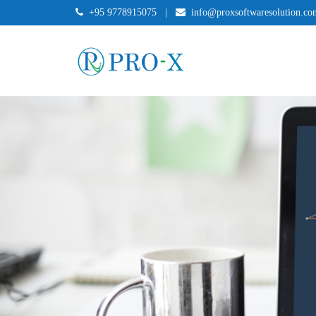
+95 9778915075
|
info@proxsoftwaresolution.co