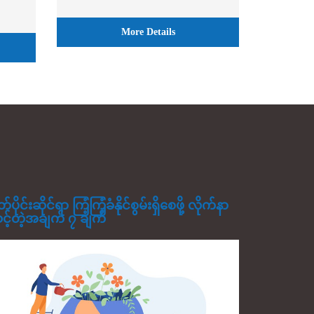
More Details
တ်ပိုင်းဆိုင်ရာ ကြံ့ကြံ့ခံနိုင်စွမ်းရှိစေဖို့ လိုက်နာ
င့်တဲ့အချက် ၇ ချက်