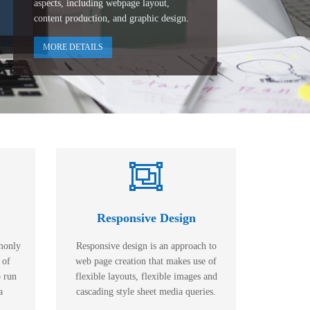
aspects, including webpage layout,
content production, and graphic design.
MORE DETAILS
Responsive Design
monly
Responsive design is an approach to
 of
web page creation that makes use of
o run
flexible layouts, flexible images and
a
cascading style sheet media queries.