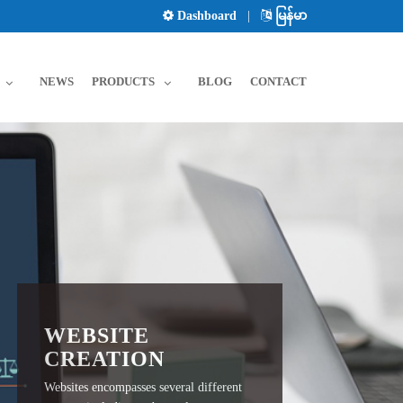
Dashboard
|
မြန်မာ
NEWS
PRODUCTS
BLOG
CONTACT
WEBSITE
CREATION
Websites encompasses several different