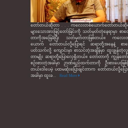
တော်တယ်ဆိုတာ . . . ကလေးတစ်ယောက်တော်တယ်ဆိုရ
များသောအားဖြင့်တော်ခြင်းကို သတ်မှတ်တဲ့နေရာမှာ စာတ
တာကိုအခြေခံပြီး သတ်မှတ်တာဖြစ်တယ်။ ကလေးတ
ယောက် တော်တယ်လို့ပြောရင် ဆရာတို့အနေနဲ့ စာပေ
ပတ်သက်လို့ ကျောင်းမှာ စာသင်တဲ့အချိန်မှာ ထူးချွန်တဲ့လူ
တာမျိုး ဆရာတို့ပြောလေ့ရှိတယ်။ တော်တာကို ကျွန်တော်တ
စဉ်းစားတဲ့အခါမှာ ဉာဏ်ရည်ထက်တာကို ဦးစားပေးဖြစ
တယ်။ဒါပေမဲ့ ပထမဆုံးပြောချင်တာက တော်တယ်လို့ပြော
အခါမှာ ထူးခ...
Read More